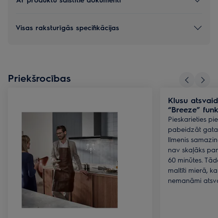
Visas raksturīgās specifikācijas
Priekšrocības
Klusu atsvaid
“Breeze” funk
Pieskarieties pie
pabeidzāt gata
līmenis samazin
nav skaļāks par
60 minūtes. Tādē
maltīti mierā, k
nemanāmi atsva