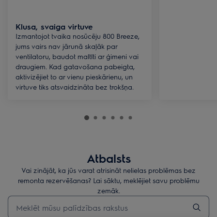
Klusa, svaiga virtuve
Izmantojot tvaika nosūcēju 800 Breeze,
jums vairs nav jārunā skaļāk par
ventilatoru, baudot maltīti ar ģimeni vai
draugiem. Kad gatavošana pabeigta,
aktivizējiet to ar vienu pieskārienu, un
virtuve tiks atsvaidzināta bez trokšņa.
Atbalsts
Vai zinājāt, ka jūs varat atrisināt nelielas problēmas bez
remonta rezervēšanas? Lai sāktu, meklējiet savu problēmu
zemāk.
Rakstiet, lai meklētu rakstus par atbalstu