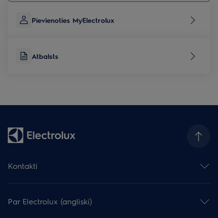
Pievienoties MyElectrolux
Atbalsts
Kontakti
Sazināties ar mums
Atstāj atsauksmi
Par Electrolux (angliski)
Serviss un atbalsts
Reģistrēt produktu