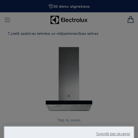
30 dienu atgriešana
Lielā sadzīves tehnika un mājsaimniecības ierīces
Tap to zoom
Turpināt bez akcepta