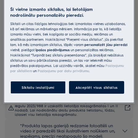
LFT766X
Šī vietne izmanto sīkfailus, lai lietotājam
Skursteņa tipa nosūcējs 60 cm
nodrošinātu personalizētu pieredzi.
800.sērijas ar „Hob2Hood“
Sīkfaili un citas līdzīgas tehnoloģijas tiek izmantotas vietnes uzlabošanas,
kā arī reklāmas un mārketinga mērķiem. Informācija par to, kā lietotājs
4.7 (224)
izmanto mūsu vietni, tiek kopīgota ar sociālo mediju, reklāmas un
analītikas partneriem. Noklikšķinot “Pieņemt visus sīkfailus”, jūs piekrītat
Ražojuma informācijas lapa
tam, kā mēs izmantojam sīkfailus, tāpēc varam
personalizēt jūsu pieredzi
Priekšrocības
vietnē, pielāgot
īpašos piedāvājumus
un personalizētas reklāmas.
Tvaika nosūcējs 800 Breeze klusi atsvaidzina virtuves gaisu.
Noklikšķinot “Turpināt bez sīkfailu pieņemšanas”, jūs bloķējat nebūtiskus
“Breeze” funkcija klusi atsvaidzina gaisu, kad gatavošana ir
sīkfailus un savu pārlūkošanas pieredzi, un tas var ietekmēt mūsu
pabeigta.
piedāvātos pakalpojumus. Lai uzzinātu vairāk, skatiet mūsu
Paziņojumu
Hob2Hood® bezvadu režīmā savieno plīts virsmu ar tvaika nosūcēju,
par sīkfailiem
un
Paziņojumu par datu privātumu
.
tādēļ tvaiks tiek nosūkts automātiski.
Sīkfailu iestatījumi
Akceptēt visus sīkfailus
Drošības instrukcijas un drošības brīdinājumi saskaņā ar ES
regulu 2023/988 ir uzskaitīti lietotāja rokasgrāmatas I un II
nodaļā. Lai nodrošinātu drošu produkta lietošanu, lūdzu,
izlasiet visu lietotāja rokasgrāmatu.
*Produkta lapas galerijā redzamie fotoattēli un
video ir paredzēti tikai ilustratīviem nolūkiem un,
iespējams, precīzi neatspoguļo šo modeli.