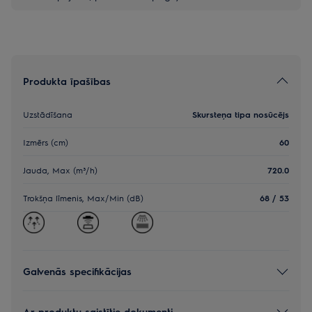
Produkta īpašības
Uzstādīšana
Skursteņa tipa nosūcējs
Izmērs (cm)
60
Jauda, Max (m³/h)
720.0
Trokšņa līmenis, Max/Min (dB)
68 / 53
Galvenās specifikācijas
Ar produktu saistītie dokumenti