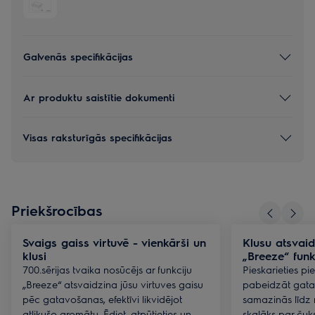
Galvenās specifikācijas
Ar produktu saistītie dokumenti
Visas raksturīgās specifikācijas
Priekšrocības
Svaigs gaiss virtuvē - vienkārši un
Klusu atsvaid
klusi
„Breeze“ funk
700.sērijas tvaika nosūcējs ar funkciju
Pieskarieties pie
„Breeze“ atsvaidzina jūsu virtuves gaisu
pabeidzāt gatav
pēc gatavošanas, efektīvi likvidējot
samazinās līdz
atlikušo aromātu. Ēdiet, atpūtieties un
skaļāks par čuk