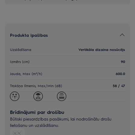
Produkta īpašības
Uzstādīšana
Vertikāla dizaina nosūcējs
Izmērs (cm)
90
Jauda, Max (m³/h)
600.0
Trokšņa līmenis, Max/Min (dB)
58 / 47
Brīdinājumi par drošību
Būtiski piesardzības pasākumi, lai nodrošinātu drošu
lietošanu un uzstādīšanu.