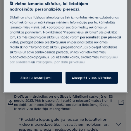
Šī vietne izmanto sīkfailus, lai lietotājam
LFV419K
nodrošinātu personalizētu pieredzi.
Vertikāla dizaina nosūcējs 90 cm
Sīkfaili un citas līdzīgas tehnoloģijas tiek izmantotas vietnes uzlabošanas,
700.sērijas ar „Hob2Hood“
kā arī reklāmas un mārketinga mērķiem. Informācija par to, kā lietotājs
izmanto mūsu vietni, tiek kopīgota ar sociālo mediju, reklāmas un
4.9 (311)
analītikas partneriem. Noklikšķinot “Pieņemt visus sīkfailus”, jūs piekrītat
tam, kā mēs izmantojam sīkfailus, tāpēc varam
personalizēt jūsu pieredzi
Ražojuma informācijas lapa
vietnē, pielāgot
īpašos piedāvājumus
un personalizētas reklāmas.
Priekšrocības
Noklikšķinot “Turpināt bez sīkfailu pieņemšanas”, jūs bloķējat nebūtiskus
sīkfailus un savu pārlūkošanas pieredzi, un tas var ietekmēt mūsu
Klusa gaisa atsvaidzināšana virtuvē pēc gatavošanas.
„Breeze“ funkcija klusi atsvaidzina gaisu, kad gatavošana ir
piedāvātos pakalpojumus. Lai uzzinātu vairāk, skatiet mūsu
Paziņojumu
pabeigta.
par sīkfailiem
un
Paziņojumu par datu privātumu
.
„Hob2Hood®“ pielāgo nosūcēja darbību atkarībā no plīts virsmas
iestatījumiem.
Sīkfailu iestatījumi
Akceptēt visus sīkfailus
Drošības instrukcijas un drošības brīdinājumi saskaņā ar ES
regulu 2023/988 ir uzskaitīti lietotāja rokasgrāmatas I un II
nodaļā. Lai nodrošinātu drošu produkta lietošanu, lūdzu,
izlasiet visu lietotāja rokasgrāmatu.
*Produkta lapas galerijā redzamie fotoattēli un
video ir paredzēti tikai ilustratīviem nolūkiem un,
iespējams, precīzi neatspoguļo šo modeli.