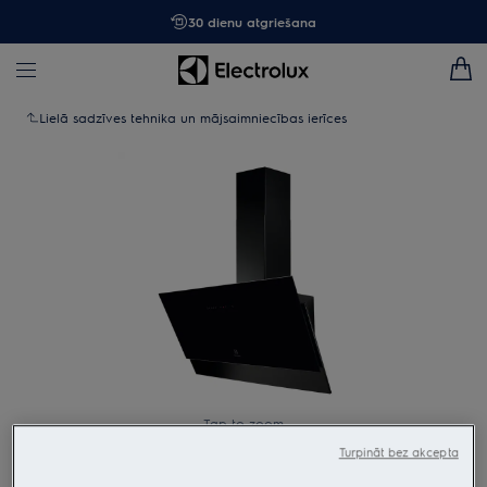
30 dienu atgriešana
Lielā sadzīves tehnika un mājsaimniecības ierīces
Tap to zoom
Turpināt bez akcepta