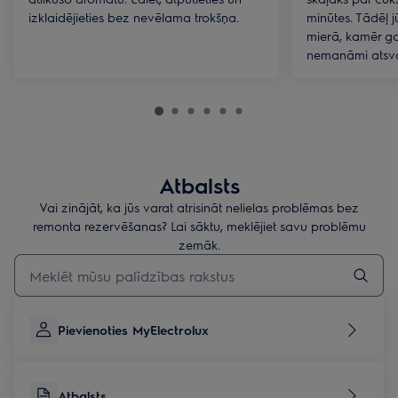
izklaidējieties bez nevēlama trokšņa.
minūtes. Tādēļ j
mierā, kamēr gai
nemanāmi atsva
Atbalsts
Vai zinājāt, ka jūs varat atrisināt nelielas problēmas bez
remonta rezervēšanas? Lai sāktu, meklējiet savu problēmu
zemāk.
Rakstiet, lai meklētu rakstus par atbalstu
Pievienoties MyElectrolux
Atbalsts