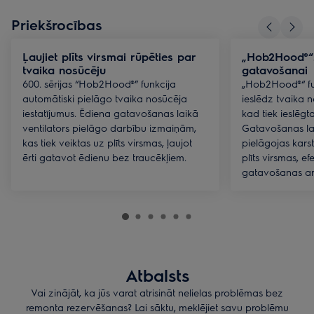
Priekšrocības
Ļaujiet plīts virsmai rūpēties par
„Hob2Hood®“. 
tvaika nosūcēju
gatavošanai
600. sērijas “Hob2Hood®” funkcija
„Hob2Hood®“ fu
automātiski pielāgo tvaika nosūcēja
ieslēdz tvaika
iestatījumus. Ēdiena gatavošanas laikā
kad tiek ieslēgta
ventilators pielāgo darbību izmaiņām,
Gatavošanas lai
kas tiek veiktas uz plīts virsmas, ļaujot
pielāgojas kars
ērti gatavot ēdienu bez traucēkļiem.
plīts virsmas, ef
gatavošanas ar
Atbalsts
Vai zinājāt, ka jūs varat atrisināt nelielas problēmas bez
remonta rezervēšanas? Lai sāktu, meklējiet savu problēmu