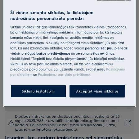
LFG719R
Šī vietne izmanto sīkfailus, lai lietotājam
Iebūvējams nosūcējs 80 cm
nodrošinātu personalizētu pieredzi.
600.sērijas ar „Hob2Hood“
Sīkfaili un citas līdzīgas tehnoloģijas tiek izmantotas vietnes uzlabošanas,
4.9 (2187)
kā arī reklāmas un mārketinga mērķiem. Informācija par to, kā lietotājs
izmanto mūsu vietni, tiek kopīgota ar sociālo mediju, reklāmas un
analītikas partneriem. Noklikšķinot “Pieņemt visus sīkfailus”, jūs piekrītat
Ražojuma informācijas lapa
Priekšrocības
tam, kā mēs izmantojam sīkfailus, tāpēc varam
personalizēt jūsu pieredzi
vietnē, pielāgot
īpašos piedāvājumus
un personalizētas reklāmas.
600. sērijas “Hob2Hood®” funkcija automātiski pielāgo tvaika
Noklikšķinot “Turpināt bez sīkfailu pieņemšanas”, jūs bloķējat nebūtiskus
nosūcēja darbību.
sīkfailus un savu pārlūkošanas pieredzi, un tas var ietekmēt mūsu
„Hob2Hood®“ pielāgo nosūcēja darbību atkarībā no plīts virsmas
iestatījumiem.
piedāvātos pakalpojumus. Lai uzzinātu vairāk, skatiet mūsu
Paziņojumu
Tvaika nosūcējs “ExtractionTech Plus” ātri attīra gaisu virtuvē.
par sīkfailiem
un
Paziņojumu par datu privātumu
.
Sīkfailu iestatījumi
Akceptēt visus sīkfailus
Drošības instrukcijas un drošības brīdinājumi saskaņā ar ES
regulu 2023/988 ir uzskaitīti lietotāja rokasgrāmatas I un II
nodaļā. Lai nodrošinātu drošu produkta lietošanu, lūdzu,
izlasiet visu lietotāja rokasgrāmatu.
Iespējas, kas padara iepirkšanos vēl vienkāršāku