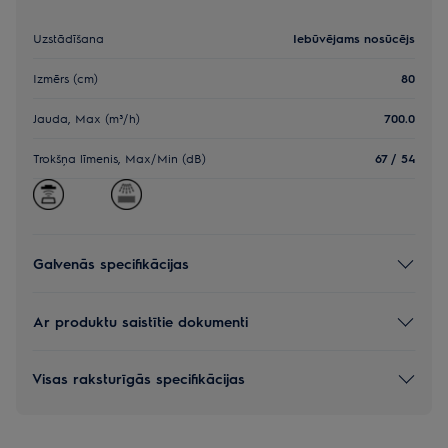
Uzstādīšana
Iebūvējams nosūcējs
Izmērs (cm)
80
Jauda, Max (m³/h)
700.0
Trokšņa līmenis, Max/Min (dB)
67 / 54
Galvenās specifikācijas
Ar produktu saistītie dokumenti
Visas raksturīgās specifikācijas