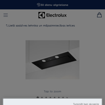
30 dienu atgriešana
Lielā sadzīves tehnika un mājsaimniecības ierīces
Tap to zoom
Turpināt bez akcepta