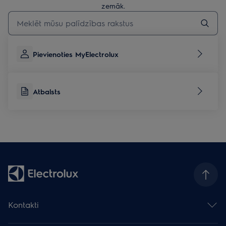
zemāk.
Rakstiet, lai meklētu rakstus par atbalstu
Pievienoties MyElectrolux
Atbalsts
Kontakti