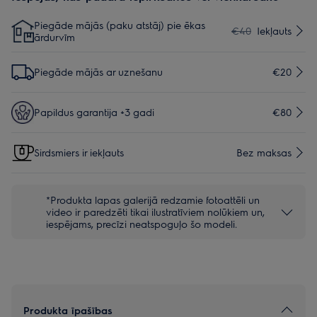
Piegāde mājās (paku atstāj) pie ēkas
€40
Iekļauts
ārdurvīm
Piegāde mājās ar uznešanu
€20
Papildus garantija +3 gadi
€80
Sirdsmiers ir iekļauts
Bez maksas
*Produkta lapas galerijā redzamie fotoattēli un
video ir paredzēti tikai ilustratīviem nolūkiem un,
iespējams, precīzi neatspoguļo šo modeli.
Produkta īpašības