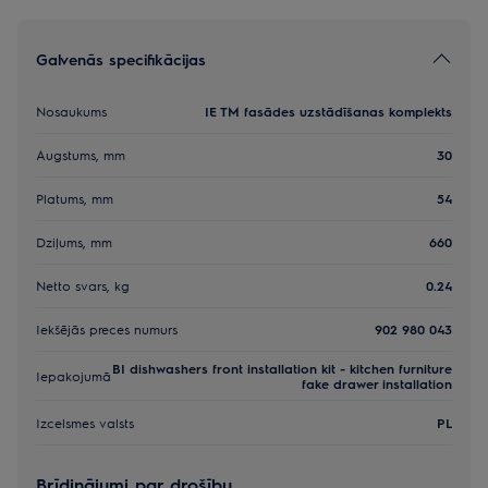
Galvenās specifikācijas
Nosaukums
IE TM fasādes uzstādīšanas komplekts
Augstums, mm
30
Platums, mm
54
Dziļums, mm
660
Netto svars, kg
0.24
Iekšējās preces numurs
902 980 043
BI dishwashers front installation kit - kitchen furniture
Iepakojumā
fake drawer installation
Izcelsmes valsts
PL
Brīdinājumi par drošību