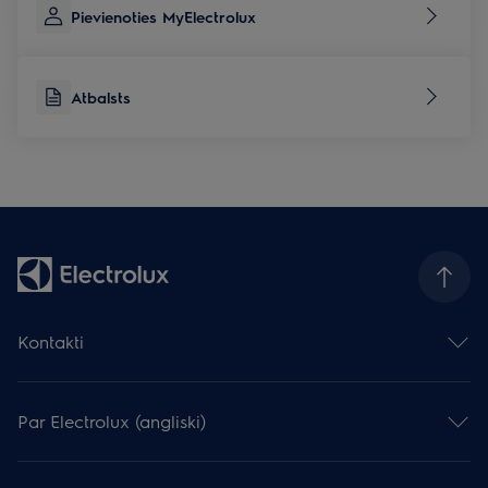
Pievienoties MyElectrolux
Atbalsts
Kontakti
Sazināties ar mums
Atstāj atsauksmi
Par Electrolux (angliski)
Serviss un atbalsts
Reģistrēt produktu
Electrolux Grupa
Lejupielādēt instrukcijas