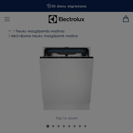
30 dienu atgriešana
Trauku mazgājamās mašīnas
Iebūvējama trauku mazgājamā mašīna
Tap to zoom