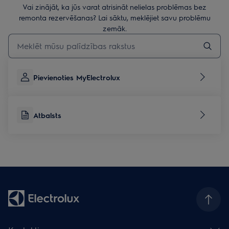
Vai zinājāt, ka jūs varat atrisināt nelielas problēmas bez
remonta rezervēšanas? Lai sāktu, meklējiet savu problēmu
zemāk.
Rakstiet, lai meklētu rakstus par atbalstu
Pievienoties MyElectrolux
Atbalsts