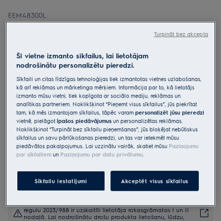
EEM48300L
Iebūvējamā trauku mazgājamā
Turpināt bez akcepta
mašīna, 60 cm 600.sērijas
„SatelliteClean“
Šī vietne izmanto sīkfailus, lai lietotājam
nodrošinātu personalizētu pieredzi.
4.9 (455)
Sīkfaili un citas līdzīgas tehnoloģijas tiek izmantotas vietnes uzlabošanas,
Ražojuma informācijas lapa
kā arī reklāmas un mārketinga mērķiem. Informācija par to, kā lietotājs
Priekšrocības
izmanto mūsu vietni, tiek kopīgota ar sociālo mediju, reklāmas un
analītikas partneriem. Noklikšķinot “Pieņemt visus sīkfailus”, jūs piekrītat
600 SatelliteClean® trauku mašīna mazgā labāk, pateicoties
tam, kā mēs izmantojam sīkfailus, tāpēc varam
personalizēt jūsu pieredzi
rotējošam izsmidzinātājam.
Trīsreiz labāka tīrīšana ar izsmidzinātāju SatelliteClean®.
vietnē, pielāgot
īpašos piedāvājumus
un personalizētas reklāmas.
Jebkuras formas un izmēra galda piederumi, viegli notīrīti ar
Noklikšķinot “Turpināt bez sīkfailu pieņemšanas”, jūs bloķējat nebūtiskus
"MaxiFlex".
sīkfailus un savu pārlūkošanas pieredzi, un tas var ietekmēt mūsu
piedāvātos pakalpojumus. Lai uzzinātu vairāk, skatiet mūsu
Paziņojumu
par sīkfailiem
un
Paziņojumu par datu privātumu
.
Sīkfailu iestatījumi
Akceptēt visus sīkfailus
Drošības instrukcijas un drošības brīdinājumi saskaņā ar ES
regulu 2023/988 ir uzskaitīti lietotāja rokasgrāmatas I un II
nodaļā. Lai nodrošinātu drošu produkta lietošanu, lūdzu,