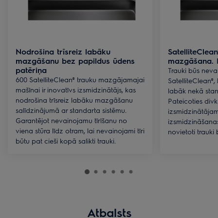
Nodrošina trīsreiz labāku
SatelliteClea
mazgāšanu bez papildus ūdens
mazgāšana. 
patēriņa
Trauki būs nevai
600 SatelliteClean® trauku mazgājamajai
SatelliteClean®,
mašīnai ir inovatīvs izsmidzinātājs, kas
labāk nekā stan
nodrošina trīsreiz labāku mazgāšanu
Pateicoties div
salīdzinājumā ar standarta sistēmu.
izsmidzinātājam
Garantējot nevainojamu tīrīšanu no
izsmidzināšanas
viena stūra līdz otram, lai nevainojami tīri
novietoti trauki 
būtu pat cieši kopā salikti trauki.
Atbalsts