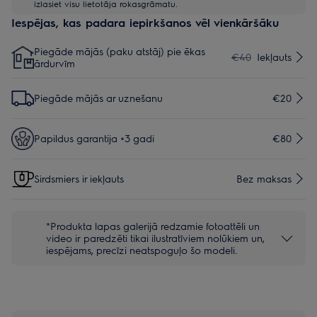
izlasiet visu lietotāja rokasgrāmatu.
Iespējas, kas padara iepirkšanos vēl vienkāršāku
Piegāde mājās (paku atstāj) pie ēkas
€40
Iekļauts
ārdurvīm
Piegāde mājās ar uznešanu
€20
Papildus garantija +3 gadi
€80
Sirdsmiers ir iekļauts
Bez maksas
*Produkta lapas galerijā redzamie fotoattēli un
video ir paredzēti tikai ilustratīviem nolūkiem un,
iespējams, precīzi neatspoguļo šo modeli.