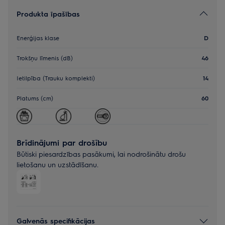
Produkta īpašības
Enerģijas klase
D
Trokšņu līmenis (dB)
46
Ietilpība (Trauku komplekti)
14
Platums (cm)
60
Brīdinājumi par drošību
Būtiski piesardzības pasākumi, lai nodrošinātu drošu
lietošanu un uzstādīšanu.
Galvenās specifikācijas