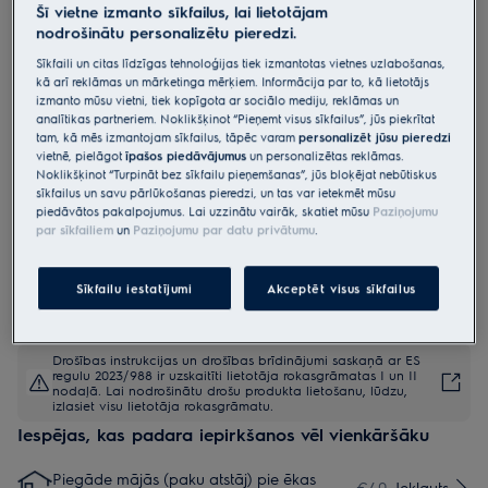
Šī vietne izmanto sīkfailus, lai lietotājam
nodrošinātu personalizētu pieredzi.
ESF2400OS
Brīvi stāvošā trauku mazgājamā
Sīkfaili un citas līdzīgas tehnoloģijas tiek izmantotas vietnes uzlabošanas,
mašīna, 55 cm
kā arī reklāmas un mārketinga mērķiem. Informācija par to, kā lietotājs
izmanto mūsu vietni, tiek kopīgota ar sociālo mediju, reklāmas un
4.4 (200)
analītikas partneriem. Noklikšķinot “Pieņemt visus sīkfailus”, jūs piekrītat
tam, kā mēs izmantojam sīkfailus, tāpēc varam
personalizēt jūsu pieredzi
vietnē, pielāgot
īpašos piedāvājumus
un personalizētas reklāmas.
Ražojuma informācijas lapa
Noklikšķinot “Turpināt bez sīkfailu pieņemšanas”, jūs bloķējat nebūtiskus
Priekšrocības
sīkfailus un savu pārlūkošanas pieredzi, un tas var ietekmēt mūsu
Electrolux kompaktā izmēra trauku mazgājamās mašīnas "party"
piedāvātos pakalpojumus. Lai uzzinātu vairāk, skatiet mūsu
Paziņojumu
programma nomazgā traukus vien 20 min.
par sīkfailiem
un
Paziņojumu par datu privātumu
.
Izvēlieties vienu no 6 programmām
Sīkfailu iestatījumi
Akceptēt visus sīkfailus
Drošības instrukcijas un drošības brīdinājumi saskaņā ar ES
regulu 2023/988 ir uzskaitīti lietotāja rokasgrāmatas I un II
nodaļā. Lai nodrošinātu drošu produkta lietošanu, lūdzu,
izlasiet visu lietotāja rokasgrāmatu.
Iespējas, kas padara iepirkšanos vēl vienkāršāku
Piegāde mājās (paku atstāj) pie ēkas
€40
Iekļauts