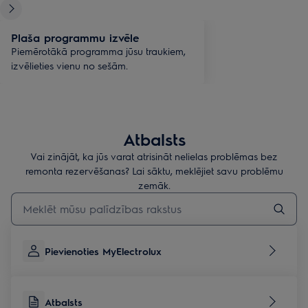
Plaša programmu izvēle
Piemērotākā programma jūsu traukiem,
izvēlieties vienu no sešām.
Atbalsts
Vai zinājāt, ka jūs varat atrisināt nelielas problēmas bez
remonta rezervēšanas? Lai sāktu, meklējiet savu problēmu
zemāk.
Rakstiet, lai meklētu rakstus par atbalstu
Pievienoties MyElectrolux
Atbalsts