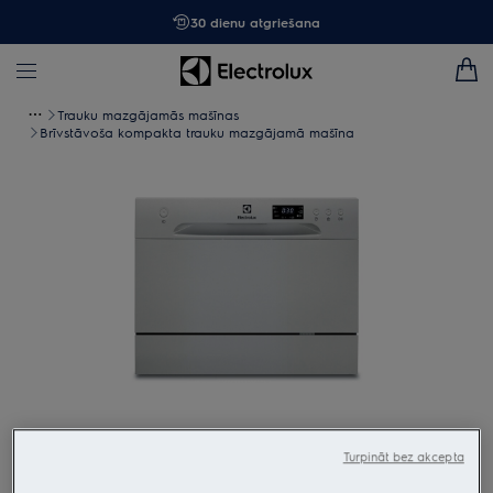
30 dienu atgriešana
Trauku mazgājamās mašīnas
Brīvstāvoša kompakta trauku mazgājamā mašīna
Tap to zoom
Turpināt bez akcepta