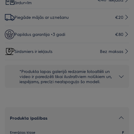
ārdurvīm
Piegāde mājās ar uznešanu
€20
Papildus garantija +3 gadi
€80
Sirdsmiers ir iekļauts
Bez maksas
*Produkta lapas galerijā redzamie fotoattēli un
video ir paredzēti tikai ilustratīviem nolūkiem un,
iespējams, precīzi neatspoguļo šo modeli.
Produkta īpašības
Enerģijas klase
F