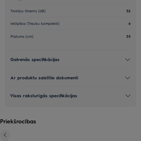
Trokšņu līmenis (dB)
52
Ietilpība (Trauku komplekti)
6
Platums (cm)
55
Galvenās specifikācijas
Ar produktu saistītie dokumenti
Visas raksturīgās specifikācijas
Priekšrocības