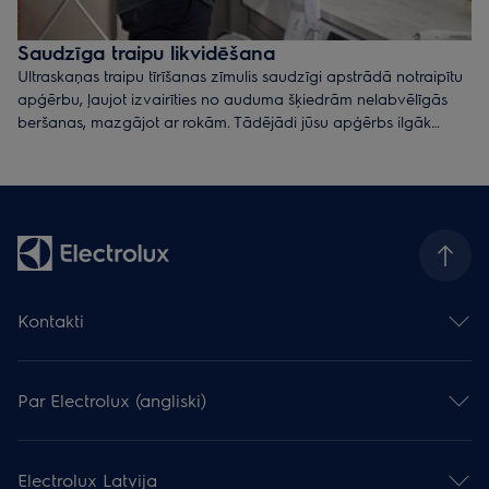
Saudzīga traipu likvidēšana
Ultraskaņas traipu tīrīšanas zīmulis saudzīgi apstrādā notraipītu
apģērbu, ļaujot izvairīties no auduma šķiedrām nelabvēlīgās
beršanas, mazgājot ar rokām. Tādējādi jūsu apģērbs ilgāk
izskatīsies nevainojami.
Kontakti
Sazināties ar mums
Atstāj atsauksmi
Par Electrolux (angliski)
Serviss un atbalsts
Reģistrēt produktu
Electrolux Grupa
Lejupielādēt instrukcijas
Prese un jaunumi
Lejupielādēt katalogus
Electrolux Latvija