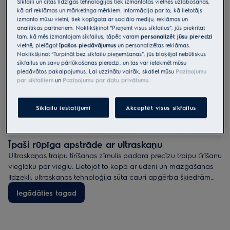
Sīkfaili un citas līdzīgas tehnoloģijas tiek izmantotas vietnes uzlabošanas,
kā arī reklāmas un mārketinga mērķiem. Informācija par to, kā lietotājs
izmanto mūsu vietni, tiek kopīgota ar sociālo mediju, reklāmas un
analītikas partneriem. Noklikšķinot “Pieņemt visus sīkfailus”, jūs piekrītat
tam, kā mēs izmantojam sīkfailus, tāpēc varam
personalizēt jūsu pieredzi
vietnē, pielāgot
īpašos piedāvājumus
un personalizētas reklāmas.
Noklikšķinot “Turpināt bez sīkfailu pieņemšanas”, jūs bloķējat nebūtiskus
sīkfailus un savu pārlūkošanas pieredzi, un tas var ietekmēt mūsu
piedāvātos pakalpojumus. Lai uzzinātu vairāk, skatiet mūsu
Paziņojumu
par sīkfailiem
un
Paziņojumu par datu privātumu
.
Sīkfailu iestatījumi
Akceptēt visus sīkfailus
Īpaši rūpīga apstrāde ar ultraskaņu
Ultraskaņas traipu tīrīšanas zīmulis padara precīzu traipu tīrīšanu
vieglāku par vieglu. Lietojot to kopā ar ūdeni un mazgāšanas
līdzekli, ultraskaņas tehnoloģija sūta cauri apģērba šķiedrām
nelielas vibrācijas, kas izšķīdina traipu daļiņu pa daļiņai. Līdz ar
Iegādāties tagad
to mazgāšanas laikā apģērbs tiek izmazgāts efektīvāk.