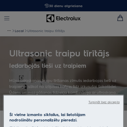
30 dienu atgriešana
Local
Ultrasonic traipu tīrītājs
Ultrasonic traipu tīrītājs
Iedarbojās tieši uz traipiem
Mūsu ultraskaņas traipu tīrīšanas zīmulis iedarbojas tieši uz
traipiem – sākot no izlijušas kafijas līdz izkusušai šokolādei.
Ūdens un mazgāšanas līdzekļa kombinācija ar ultraskaņas
tehnoloģiju vienmēr nodrošina iepriekš apstrādātā
Turpināt bez akcepta
apģērba visefektīvāko izmazgāšanu mazgāšanas ciklu
laikā.
Šī vietne izmanto sīkfailus, lai lietotājam
nodrošinātu personalizētu pieredzi.