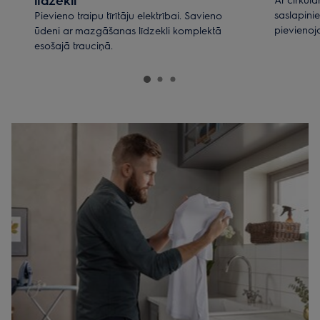
saslapinie
Pievieno traipu tīrītāju elektrībai. Savieno
pievienoj
ūdeni ar mazgāšanas līdzekli komplektā
esošajā trauciņā.