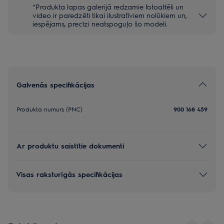
*Produkta lapas galerijā redzamie fotoattēli un
video ir paredzēti tikai ilustratīviem nolūkiem un,
iespējams, precīzi neatspoguļo šo modeli.
Galvenās specifikācijas
Produkta numurs (PNC)
900 168 459
Ar produktu saistītie dokumenti
Visas raksturīgās specifikācijas