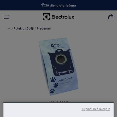
30 dienu atgriešana
Putekļu sūcēji
Piederumi
Tap to zoom
Turpināt bez akcepta