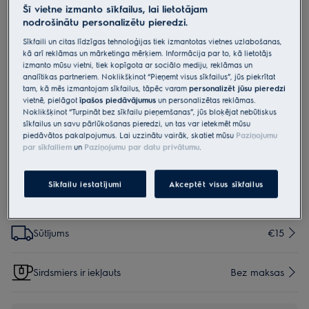
Šī vietne izmanto sīkfailus, lai lietotājam
E203S
nodrošinātu personalizētu pieredzi.
s-bag® Anti-Odour (Pretsmaku)
Sīkfaili un citas līdzīgas tehnoloģijas tiek izmantotas vietnes uzlabošanas,
putekļu sūcēja maisiņi - 4 gab.
kā arī reklāmas un mārketinga mērķiem. Informācija par to, kā lietotājs
izmanto mūsu vietni, tiek kopīgota ar sociālo mediju, reklāmas un
0 (0)
analītikas partneriem. Noklikšķinot “Pieņemt visus sīkfailus”, jūs piekrītat
Priekšrocības
tam, kā mēs izmantojam sīkfailus, tāpēc varam
personalizēt jūsu pieredzi
Absorbē un neitralizē nevēlamus aromātus
vietnē, pielāgot
īpašos piedāvājumus
un personalizētas reklāmas.
Lielāka sūkšanas jauda
Noklikšķinot “Turpināt bez sīkfailu pieņemšanas”, jūs bloķējat nebūtiskus
Augstas kvalitātes filtrācija
sīkfailus un savu pārlūkošanas pieredzi, un tas var ietekmēt mūsu
piedāvātos pakalpojumus. Lai uzzinātu vairāk, skatiet mūsu
Paziņojumu
par sīkfailiem
un
Paziņojumu par datu privātumu
.
Sīkfailu iestatījumi
Akceptēt visus sīkfailus
Iespējas, kas padara iepirkšanos vēl vienkāršāku
Sūtījums
€15
Sirdsmiers ir iekļauts
Bez maksas