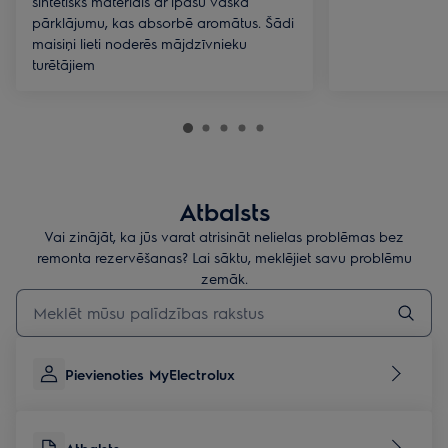
sintētisks materiāls ar īpašu vaska
pārklājumu, kas absorbē aromātus. Šādi
maisiņi lieti noderēs mājdzīvnieku
turētājiem
Atbalsts
Vai zinājāt, ka jūs varat atrisināt nelielas problēmas bez
remonta rezervēšanas? Lai sāktu, meklējiet savu problēmu
zemāk.
Rakstiet, lai meklētu rakstus par atbalstu
Pievienoties MyElectrolux
Atbalsts