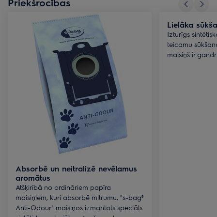
Priekšrocības
Lielāka sūkš
Izturīgs sintēti
teicamu sūkšana
maisiņš ir gandr
Absorbē un neitralizē nevēlamus
aromātus
Atšķirībā no ordināriem papīra
maisiņiem, kuri absorbē mitrumu, "s-bag®
Anti-Odour" maisiņos izmantots speciāls