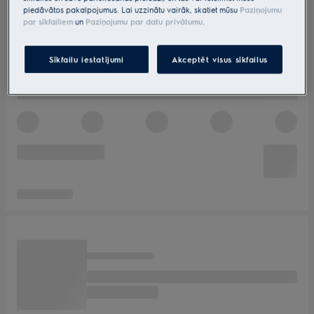
piedāvātos pakalpojumus. Lai uzzinātu vairāk, skatiet mūsu
Paziņojumu
par sīkfailiem
un
Paziņojumu par datu privātumu
.
Sīkfailu iestatījumi
Akceptēt visus sīkfailus