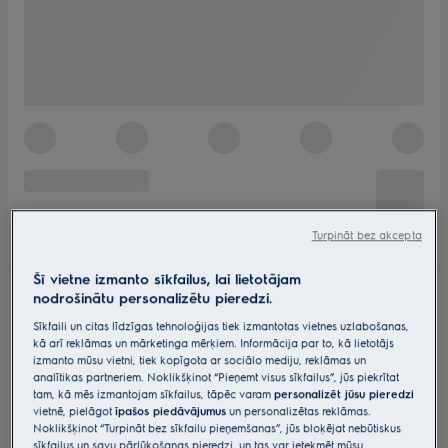
Turpināt bez akcepta
Šī vietne izmanto sīkfailus, lai lietotājam
nodrošinātu personalizētu pieredzi.
Sīkfaili un citas līdzīgas tehnoloģijas tiek izmantotas vietnes uzlabošanas,
kā arī reklāmas un mārketinga mērķiem. Informācija par to, kā lietotājs
izmanto mūsu vietni, tiek kopīgota ar sociālo mediju, reklāmas un
analītikas partneriem. Noklikšķinot “Pieņemt visus sīkfailus”, jūs piekrītat
tam, kā mēs izmantojam sīkfailus, tāpēc varam
personalizēt jūsu pieredzi
vietnē, pielāgot
īpašos piedāvājumus
un personalizētas reklāmas.
Noklikšķinot “Turpināt bez sīkfailu pieņemšanas”, jūs bloķējat nebūtiskus
sīkfailus un savu pārlūkošanas pieredzi, un tas var ietekmēt mūsu