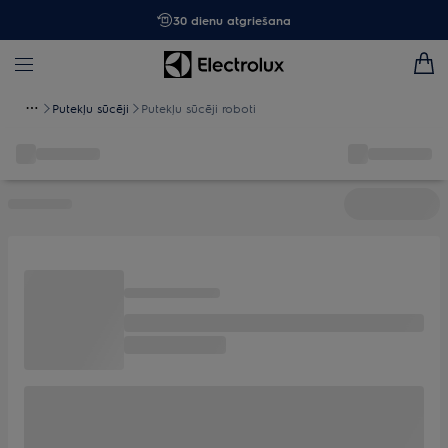
30 dienu atgriešana
Putekļu sūcēji
Putekļu sūcēji roboti