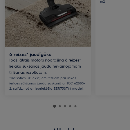
m2.
6 reizes* jaudīgāks
Īpaši ātrais motors nodrošina 6 reizes*
lielāku sūkšanas jaudu nevainojamam
tīrīšanas rezultātam.
*Balsoties uz iekšējiem testiem par rokas
ierīces sūkšanas jaudu saskaņā ar IEC 62885-
2, salīdzinot ar iepriekšējo EER75STM modeli.