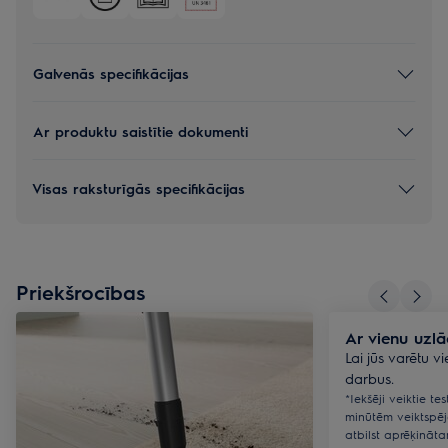
Galvenās specifikācijas
Ar produktu saistītie dokumenti
Visas raksturīgās specifikācijas
Priekšrocības
Ar vienu uzlād
Lai jūs varētu vi
darbus.
*Iekšēji veiktie te
minūtēm veiktspēj
atbilst aprēķināt