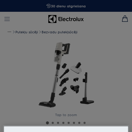
30 dienu atgriešana
Putekļu sūcēji
Bezvadu putekļsūcēji
Tap to zoom