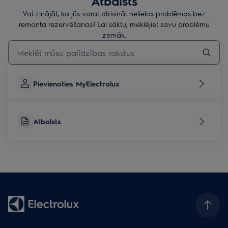
Atbalsts
Vai zinājāt, ka jūs varat atrisināt nelielas problēmas bez
remonta rezervēšanas? Lai sāktu, meklējiet savu problēmu
zemāk.
Rakstiet, lai meklētu rakstus par atbalstu
Pievienoties MyElectrolux
Atbalsts