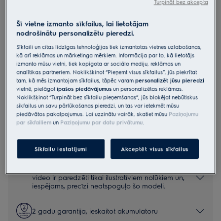
Turpināt bez akcepta
EP81HB25SH
800. sērijas bezvadu putekļsūcējs
Šī vietne izmanto sīkfailus, lai lietotājam
nodrošinātu personalizētu pieredzi.
Sīkfaili un citas līdzīgas tehnoloģijas tiek izmantotas vietnes uzlabošanas,
0 (0)
kā arī reklāmas un mārketinga mērķiem. Informācija par to, kā lietotājs
Priekšrocības
izmanto mūsu vietni, tiek kopīgota ar sociālo mediju, reklāmas un
Bezvadu putekļsūcējs Electrolux 800. Viena uzlāde, lai iztīrītu visu.
analītikas partneriem. Noklikšķinot “Pieņemt visus sīkfailus”, jūs piekrītat
Iegūstiet nevainojamu tīrīšanas rezultātu.
tam, kā mēs izmantojam sīkfailus, tāpēc varam
personalizēt jūsu pieredzi
Tīra līdz pat 35 minūtēm ar vienu uzlādi**
vietnē, pielāgot
īpašos piedāvājumus
un personalizētas reklāmas.
Noklikšķinot “Turpināt bez sīkfailu pieņemšanas”, jūs bloķējat nebūtiskus
sīkfailus un savu pārlūkošanas pieredzi, un tas var ietekmēt mūsu
piedāvātos pakalpojumus. Lai uzzinātu vairāk, skatiet mūsu
Paziņojumu
par sīkfailiem
un
Paziņojumu par datu privātumu
.
Drošības norādījumi un drošības brīdinājumi saskaņā ar ES
regulu 2023/988 ir norādīti lietotāja rokasgrāmatā. Lai
nodrošinātu drošu produkta lietošanu, izlasiet pilnu lietotāja
Sīkfailu iestatījumi
Akceptēt visus sīkfailus
rokasgrāmatu.
*Produkta lapas galerijā redzamie fotoattēli un
video ir paredzēti tikai ilustratīviem nolūkiem un,
iespējams, precīzi neatspoguļo šo modeli.
2 gadu garantija, ieskaitot akumulatoru