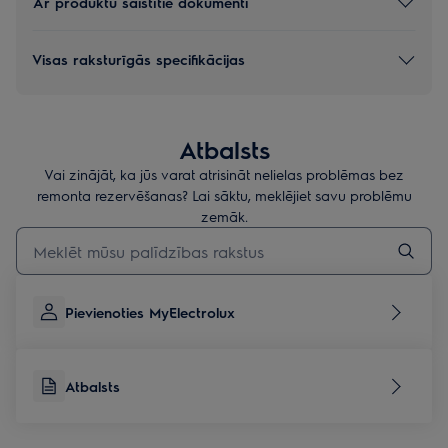
Ar produktu saistītie dokumenti
Visas raksturīgās specifikācijas
Atbalsts
Vai zinājāt, ka jūs varat atrisināt nelielas problēmas bez
remonta rezervēšanas? Lai sāktu, meklējiet savu problēmu
zemāk.
Rakstiet, lai meklētu rakstus par atbalstu
Pievienoties MyElectrolux
Atbalsts