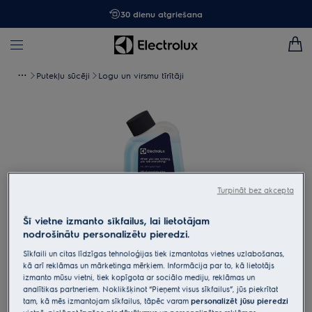
30 dienu atgriešana
Putekļu sūcēji
Logu un virsmu tīrītāji
Turpināt bez akcepta
Šī vietne izmanto sīkfailus, lai lietotājam
nodrošinātu personalizētu pieredzi.
Sīkfaili un citas līdzīgas tehnoloģijas tiek izmantotas vietnes uzlabošanas,
kā arī reklāmas un mārketinga mērķiem. Informācija par to, kā lietotājs
Tap to zoom
izmanto mūsu vietni, tiek kopīgota ar sociālo mediju, reklāmas un
analītikas partneriem. Noklikšķinot “Pieņemt visus sīkfailus”, jūs piekrītat
tam, kā mēs izmantojam sīkfailus, tāpēc varam
personalizēt jūsu pieredzi