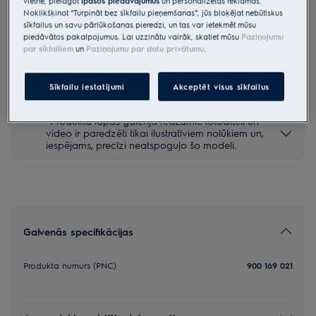
vietnē, pielāgot
īpašos piedāvājumus
un personalizētas reklāmas.
Noklikšķinot “Turpināt bez sīkfailu pieņemšanas”, jūs bloķējat nebūtiskus
EBLC01
sīkfailus un savu pārlūkošanas pieredzi, un tas var ietekmēt mūsu
WELLS7 - logu tīrīšanas koncentrāts
piedāvātos pakalpojumus. Lai uzzinātu vairāk, skatiet mūsu
Paziņojumu
par sīkfailiem
un
Paziņojumu par datu privātumu
.
5 (1)
Sīkfailu iestatījumi
Akceptēt visus sīkfailus
*Produkta lapas galerijā redzamie fotoattēli un
video ir paredzēti tikai ilustratīviem nolūkiem un,
iespējams, precīzi neatspoguļo šo modeli.
Galvenās specifikācijas
Produkta numurs (PNC)
900 169 021