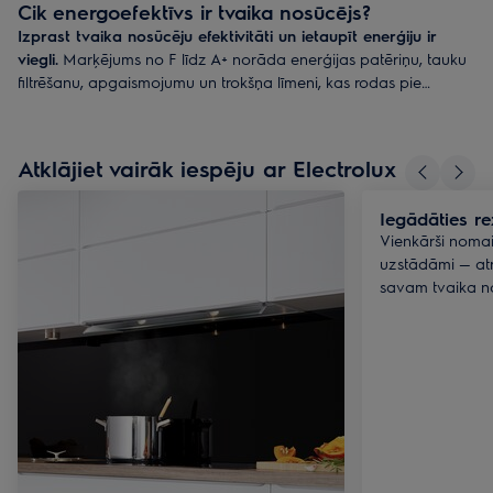
Cik energoefektīvs ir tvaika nosūcējs?
Izprast tvaika nosūcēju efektivitāti un ietaupīt enerģiju ir
viegli.
Marķējums no F līdz A+ norāda enerģijas patēriņu, tauku
filtrēšanu, apgaismojumu un trokšņa līmeni, kas rodas pie
maksimālā ātruma. Electrolux piedāvā pilnu A enerģijas klases
tvaika nosūcēju klāstu.
Atklājiet vairāk iespēju ar Electrolux
Iegādāties re
Vienkārši nomai
uzstādāmi — atro
savam tvaika n