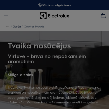
30 dienu atgriešana
Garša
Cooker Hoods
Tvaika nosūcējus
Virtuve - brīva no nepatīkamiem
aromātiem
Stilīgs dizains
Electrolux tvaika nosūcēji efektīvi palīdz atbrīvot virtuvi no
tvaikiem un nepatīkamiem aromātiem, turklāt tie ir klusi un
sava godalgotā dizaina dēļ iederas jebkurā virtuvē. Lai
kādas būtu jūsu prasības, mēs varam palīdzēt jums atrast
vispiemērotāko tvaika nosūcēju un radīt virtuvi, kurā jūs