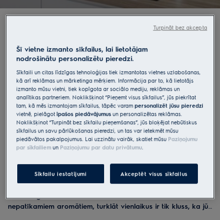
labprāt pavadīsiet laiku.
Turpināt bez akcepta
Šī vietne izmanto sīkfailus, lai lietotājam
nodrošinātu personalizētu pieredzi.
Sīkfaili un citas līdzīgas tehnoloģijas tiek izmantotas vietnes uzlabošanas,
kā arī reklāmas un mārketinga mērķiem. Informācija par to, kā lietotājs
izmanto mūsu vietni, tiek kopīgota ar sociālo mediju, reklāmas un
analītikas partneriem. Noklikšķinot “Pieņemt visus sīkfailus”, jūs piekrītat
tam, kā mēs izmantojam sīkfailus, tāpēc varam
personalizēt jūsu pieredzi
vietnē, pielāgot
īpašos piedāvājumus
un personalizētas reklāmas.
Noklikšķinot “Turpināt bez sīkfailu pieņemšanas”, jūs bloķējat nebūtiskus
sīkfailus un savu pārlūkošanas pieredzi, un tas var ietekmēt mūsu
piedāvātos pakalpojumus. Lai uzzinātu vairāk, skatiet mūsu
Paziņojumu
par sīkfailiem
un
Paziņojumu par datu privātumu
.
Veltiet visu uzmanību ēst gatavošanai
Sīkfailu iestatījumi
Akceptēt visus sīkfailus
Atrodiet tvaika nosūcēju, kas ir pietiekami jaudīgs, lai
maltītes gatavošanas laikā atbrīvotu virtuvi no tvaikiem un
nepatīkamiem aromātiem, turklāt vienlaikus ir tik kluss, ka jūs
to gandrīz nemanāt.
Mūsu tvaika nosūcēju decibelu līmenis