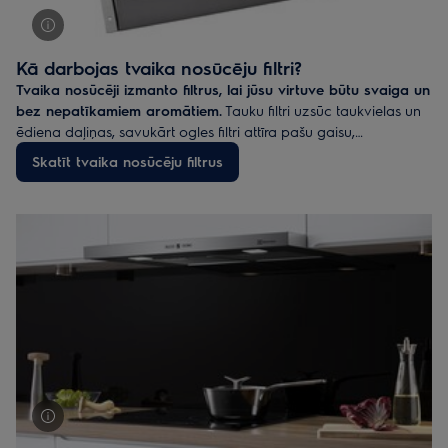
Kā darbojas tvaika nosūcēju filtri?
Tvaika nosūcēji izmanto filtrus, lai jūsu virtuve būtu svaiga un
bez nepatīkamiem aromātiem.
Tauku filtri uzsūc taukvielas un
ēdiena daļiņas, savukārt ogles filtri attīra pašu gaisu,
neitralizējot visus aromātus. Dažus filtrus var tīrīt un lietot
Skatīt tvaika nosūcēju filtrus
atkārtoti. Citi filtri jānomaina, un jūs tos varat iegādāties
lielākajos sadzīves tehnikas veikalos.