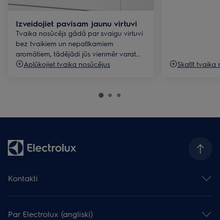
Izveidojiet pavisam jaunu virtuvi
Tvaika nosūcējs gādā par svaigu virtuvi
bez tvaikiem un nepatīkamiem
aromātiem, tādējādi jūs vienmēr varat
gatavot gardu maltīti ar prieku.
Aplūkojiet tvaika nosūcējus
Skatīt tvaika 
Kontakti
Sazināties ar mums
Atstāj atsauksmi
Par Electrolux (angliski)