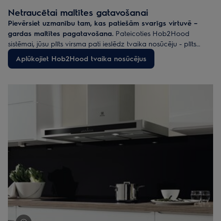
sasniedz 40-70 dB, un ierīce ar 40 dB būs klusāka pat par
Netraucētai maltītes gatavošanai
čukstu.
Pievērsiet uzmanību tam, kas patiešām svarīgs virtuvē –
gardas maltītes pagatavošana.
Pateicoties Hob2Hood
sistēmai, jūsu plīts virsma pati ieslēdz tvaika nosūcēju - plīts
iestatījumi un tvaika nosūcēja ventilatora ātrums tiek automātiski
Aplūkojiet Hob2Hood tvaika nosūcējus
regulēts atbilstoši tam, kā gatavojat. Jūs varat vārīt, cept un
sautēt, pat nepieskaroties savam tvaika nosūcējam.