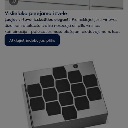
Vislielākā pieejamā izvēle
Ļaujiet virtuvei izskatīties eleganti.
Piemeklējiet jūsu virtuves
dizainam atbilstošu tvaika nosūcēja un plīts virsmas
kombināciju - pateicoties mūsu plašajam piedāvājumam, īsto
atrast ir pavisam vienkārši.
Atklājiet indukcijas plītis