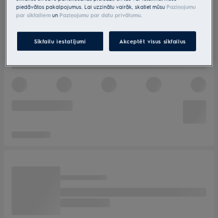
piedāvātos pakalpojumus. Lai uzzinātu vairāk, skatiet mūsu
Paziņojumu
par sīkfailiem
un
Paziņojumu par datu privātumu
.
Sīkfailu iestatījumi
Akceptēt visus sīkfailus