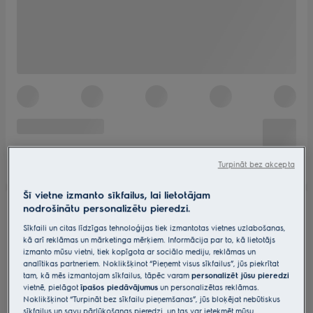
Turpināt bez akcepta
Šī vietne izmanto sīkfailus, lai lietotājam
nodrošinātu personalizētu pieredzi.
Sīkfaili un citas līdzīgas tehnoloģijas tiek izmantotas vietnes uzlabošanas,
kā arī reklāmas un mārketinga mērķiem. Informācija par to, kā lietotājs
izmanto mūsu vietni, tiek kopīgota ar sociālo mediju, reklāmas un
analītikas partneriem. Noklikšķinot “Pieņemt visus sīkfailus”, jūs piekrītat
tam, kā mēs izmantojam sīkfailus, tāpēc varam
personalizēt jūsu pieredzi
vietnē, pielāgot
īpašos piedāvājumus
un personalizētas reklāmas.
Noklikšķinot “Turpināt bez sīkfailu pieņemšanas”, jūs bloķējat nebūtiskus
sīkfailus un savu pārlūkošanas pieredzi, un tas var ietekmēt mūsu