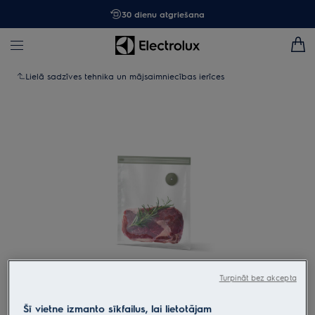
30 dienu atgriešana
Lielā sadzīves tehnika un mājsaimniecības ierīces
Tap to zoom
Turpināt bez akcepta
Šī vietne izmanto sīkfailus, lai lietotājam