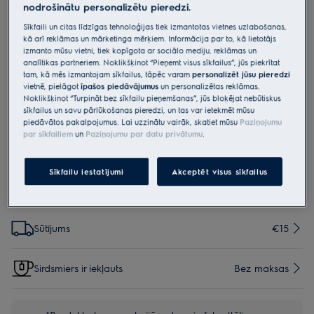
nodrošinātu personalizētu pieredzi.
EVRB1
Vacuum sealer sous vide bags Fit
Sīkfaili un citas līdzīgas tehnoloģijas tiek izmantotas vietnes uzlabošanas,
kā arī reklāmas un mārketinga mērķiem. Informācija par to, kā lietotājs
to: Vacuum Pump (EVFK1, EVFK1+,
izmanto mūsu vietni, tiek kopīgota ar sociālo mediju, reklāmas un
analītikas partneriem. Noklikšķinot “Pieņemt visus sīkfailus”, jūs piekrītat
EVSK1)Create Vacuum Sealer
tam, kā mēs izmantojam sīkfailus, tāpēc varam
personalizēt jūsu pieredzi
vietnē, pielāgot
īpašos piedāvājumus
un personalizētas reklāmas.
w,adaptorExplore Vacuum Sealer
Noklikšķinot “Turpināt bez sīkfailu pieņemšanas”, jūs bloķējat nebūtiskus
w,adaptor
sīkfailus un savu pārlūkošanas pieredzi, un tas var ietekmēt mūsu
piedāvātos pakalpojumus. Lai uzzinātu vairāk, skatiet mūsu
Paziņojumu
5 (1)
par sīkfailiem
un
Paziņojumu par datu privātumu
.
Sīkfailu iestatījumi
Akceptēt visus sīkfailus
Iespējas, kas padara iepirkšanos vēl vienkāršāku
Sūtījums
€15
Sirdsmiers ir iekļauts
Bez maksas