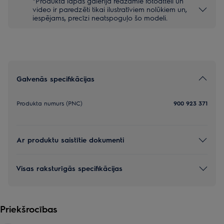
*Produkta lapas galerijā redzamie fotoattēli un
video ir paredzēti tikai ilustratīviem nolūkiem un,
iespējams, precīzi neatspoguļo šo modeli.
Galvenās specifikācijas
Produkta numurs (PNC)
900 923 371
Ar produktu saistītie dokumenti
Visas raksturīgās specifikācijas
Priekšrocības