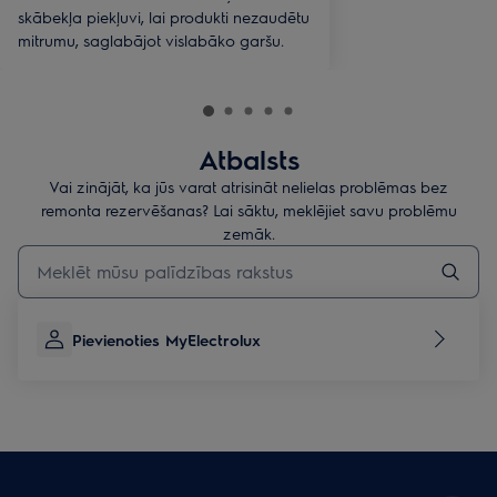
skābekļa piekļuvi, lai produkti nezaudētu
mitrumu, saglabājot vislabāko garšu.
Atbalsts
Vai zinājāt, ka jūs varat atrisināt nelielas problēmas bez
remonta rezervēšanas? Lai sāktu, meklējiet savu problēmu
zemāk.
Rakstiet, lai meklētu rakstus par atbalstu
Pievienoties MyElectrolux