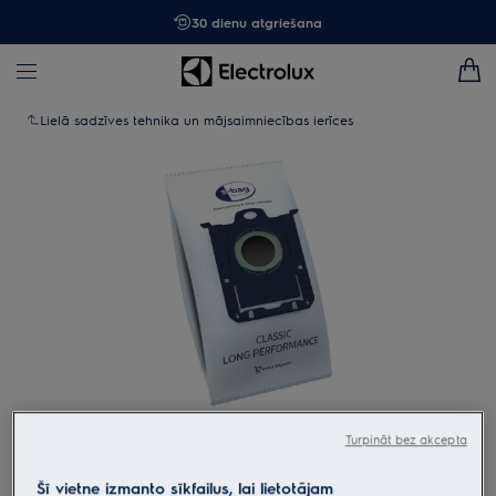
30 dienu atgriešana
Lielā sadzīves tehnika un mājsaimniecības ierīces
Tap to zoom
Turpināt bez akcepta
Šī vietne izmanto sīkfailus, lai lietotājam