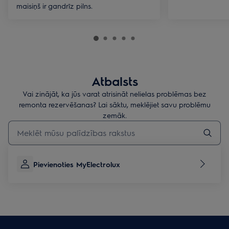
maisiņš ir gandrīz pilns.
Atbalsts
Vai zinājāt, ka jūs varat atrisināt nelielas problēmas bez
remonta rezervēšanas? Lai sāktu, meklējiet savu problēmu
zemāk.
Rakstiet, lai meklētu rakstus par atbalstu
Pievienoties MyElectrolux