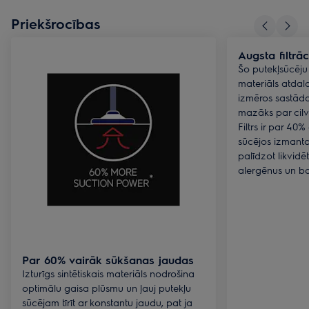
Priekšrocības
Augsta filtrā
Šo putekļsūcēju 
materiāls atdala
izmēros sastāda 
mazāks par cil
Filtrs ir par 40%
sūcējos izmantot
palīdzot likvidē
alergēnus un bak
Par 60% vairāk sūkšanas jaudas
Izturīgs sintētiskais materiāls nodrošina
optimālu gaisa plūsmu un ļauj putekļu
sūcējam tīrīt ar konstantu jaudu, pat ja