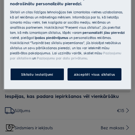
nodrošinātu personalizētu pieredzi.
E201SM
E201SM s-bag® Classic Long
Sīkfaili un citas līdzīgas tehnoloģijas tiek izmantotas vietnes uzlabošanas,
kā arī reklāmas un mārketinga mērķiem. Informācija par to, kā lietotājs
Performance Vacuum Cleaner Bags;
izmanto mūsu vietni, tiek kopīgota ar sociālo mediju, reklāmas un
analītikas partneriem. Noklikšķinot “Pieņemt visus sīkfailus”, jūs piekrītat
Mega pack with 12 dusrbags
tam, kā mēs izmantojam sīkfailus, tāpēc varam
personalizēt jūsu pieredzi
vietnē, pielāgot
īpašos piedāvājumus
un personalizētas reklāmas.
5 (1)
Noklikšķinot “Turpināt bez sīkfailu pieņemšanas”, jūs bloķējat nebūtiskus
Priekšrocības
sīkfailus un savu pārlūkošanas pieredzi, un tas var ietekmēt mūsu
Ilgs mūžs
piedāvātos pakalpojumus. Lai uzzinātu vairāk, skatiet mūsu
Paziņojumu
Par 60% vairāk sūkšanas jaudas
par sīkfailiem
un
Paziņojumu par datu privātumu
.
Augsta filtrācijas pakāpe
Sīkfailu iestatījumi
Akceptēt visus sīkfailus
Iespējas, kas padara iepirkšanos vēl vienkāršāku
Sūtījums
€15
Sirdsmiers ir iekļauts
Bez maksas