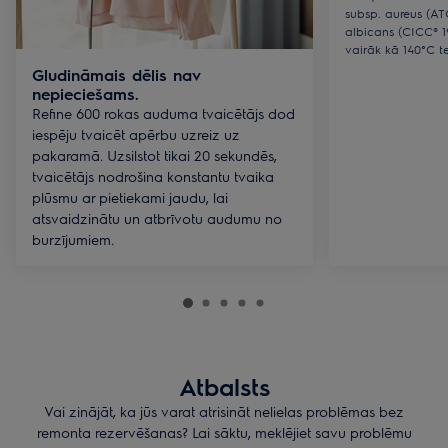
subsp. aureus (A
albicans (CICC® 1
vairāk kā 140°C t
Gludināmais dēlis nav
nepieciešams.
Refine 600 rokas auduma tvaicētājs dod
iespēju tvaicēt apērbu uzreiz uz
pakaramā. Uzsilstot tikai 20 sekundēs,
tvaicētājs nodrošina konstantu tvaika
plūsmu ar pietiekami jaudu, lai
atsvaidzinātu un atbrīvotu audumu no
burzījumiem.
Atbalsts
Vai zinājāt, ka jūs varat atrisināt nelielas problēmas bez
remonta rezervēšanas? Lai sāktu, meklējiet savu problēmu