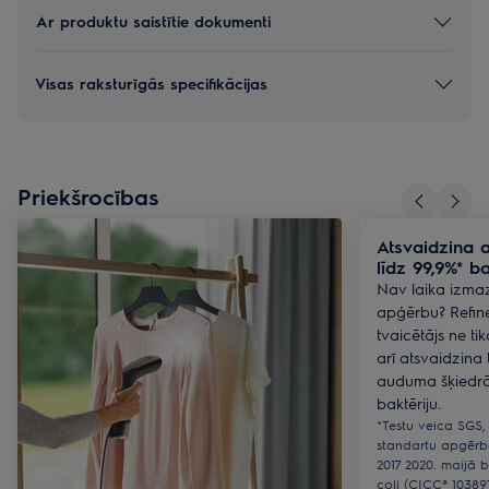
Ar produktu saistītie dokumenti
Visas raksturīgās specifikācijas
Priekšrocības
Atsvaidzina 
līdz 99,9%* ba
Nav laika izma
apģērbu? Refin
tvaicētājs ne ti
arī atsvaidzina t
auduma šķiedrās
baktēriju.
*Testu veica SGS, 
standartu apgērb
2017 2020. maijā b
coli (CICC® 1038