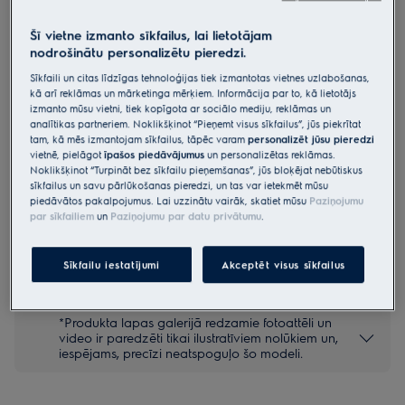
E6HS1-2EG
Šī vietne izmanto sīkfailus, lai lietotājam
600.sērija „Refine“ apģērba
nodrošinātu personalizētu pieredzi.
tvaicētājs tvaika gludeklis
Sīkfaili un citas līdzīgas tehnoloģijas tiek izmantotas vietnes uzlabošanas,
4.8 (178)
kā arī reklāmas un mārketinga mērķiem. Informācija par to, kā lietotājs
Priekšrocības
izmanto mūsu vietni, tiek kopīgota ar sociālo mediju, reklāmas un
analītikas partneriem. Noklikšķinot “Pieņemt visus sīkfailus”, jūs piekrītat
Vienkāršs un ērts veids, kā atsvaidzināt un atbrīvot audumu no
tam, kā mēs izmantojam sīkfailus, tāpēc varam
personalizēt jūsu pieredzi
burzījumiem.
Izmantojiet tvaicētāju tieši uz apģērba.
vietnē, pielāgot
īpašos piedāvājumus
un personalizētas reklāmas.
Atsvaidzina apģērbus un likvidē līdz 99,9%* baktēriju.
Noklikšķinot “Turpināt bez sīkfailu pieņemšanas”, jūs bloķējat nebūtiskus
sīkfailus un savu pārlūkošanas pieredzi, un tas var ietekmēt mūsu
piedāvātos pakalpojumus. Lai uzzinātu vairāk, skatiet mūsu
Paziņojumu
par sīkfailiem
un
Paziņojumu par datu privātumu
.
Drošības instrukcijas un drošības brīdinājumi saskaņā ar ES
regulu 2023/988 ir uzskaitīti lietotāja rokasgrāmatas I un II
Sīkfailu iestatījumi
Akceptēt visus sīkfailus
nodaļā. Lai nodrošinātu drošu produkta lietošanu, lūdzu,
izlasiet visu lietotāja rokasgrāmatu.
*Produkta lapas galerijā redzamie fotoattēli un
video ir paredzēti tikai ilustratīviem nolūkiem un,
iespējams, precīzi neatspoguļo šo modeli.