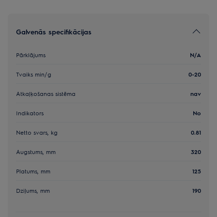
Galvenās specifikācijas
Pārklājums
N/A
Tvaiks min/g
0-20
Atkaļķošanas sistēma
nav
Indikators
No
Netto svars, kg
0.81
Augstums, mm
320
Platums, mm
125
Dziļums, mm
190