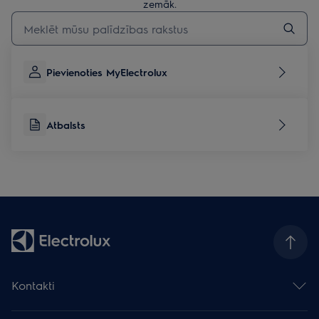
zemāk.
Rakstiet, lai meklētu rakstus par atbalstu
Pievienoties MyElectrolux
Atbalsts
Kontakti
Sazināties ar mums