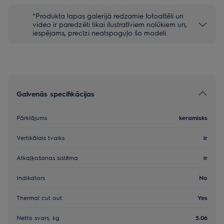
*Produkta lapas galerijā redzamie fotoattēli un
video ir paredzēti tikai ilustratīviem nolūkiem un,
iespējams, precīzi neatspoguļo šo modeli.
Galvenās specifikācijas
Pārklājums
keramisks
Vertikālais tvaiks
ir
Atkaļķošanas sistēma
ir
Indikators
No
Thermal cut out
Yes
Netto svars, kg
5.06