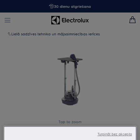
30 dienu atgriešana
Lielā sadzīves tehnika un mājsaimniecības ierīces
Tap to zoom
Turpināt bez akcepta