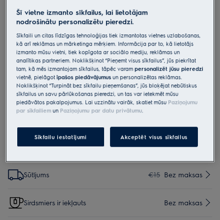
E7US1-4MN
Šī vietne izmanto sīkfailus, lai lietotājam
7000.sērija „Delicate“ apģērba
nodrošinātu personalizētu pieredzi.
tvaicētājs rokas auduma tvaicētājs
Sīkfaili un citas līdzīgas tehnoloģijas tiek izmantotas vietnes uzlabošanas,
kā arī reklāmas un mārketinga mērķiem. Informācija par to, kā lietotājs
ar statīvu un tvaika staciju
izmanto mūsu vietni, tiek kopīgota ar sociālo mediju, reklāmas un
analītikas partneriem. Noklikšķinot “Pieņemt visus sīkfailus”, jūs piekrītat
4.4 (16)
tam, kā mēs izmantojam sīkfailus, tāpēc varam
personalizēt jūsu pieredzi
vietnē, pielāgot
īpašos piedāvājumus
un personalizētas reklāmas.
Noklikšķinot “Turpināt bez sīkfailu pieņemšanas”, jūs bloķējat nebūtiskus
sīkfailus un savu pārlūkošanas pieredzi, un tas var ietekmēt mūsu
piedāvātos pakalpojumus. Lai uzzinātu vairāk, skatiet mūsu
Paziņojumu
par sīkfailiem
un
Paziņojumu par datu privātumu
.
Drošības instrukcijas un drošības brīdinājumi saskaņā ar ES
regulu 2023/988 ir uzskaitīti lietotāja rokasgrāmatas I un II
nodaļā. Lai nodrošinātu drošu produkta lietošanu, lūdzu,
Sīkfailu iestatījumi
Akceptēt visus sīkfailus
izlasiet visu lietotāja rokasgrāmatu.
Iespējas, kas padara iepirkšanos vēl vienkāršāku
Sūtījums
€15
Bez maksas
Sirdsmiers ir iekļauts
Bez maksas