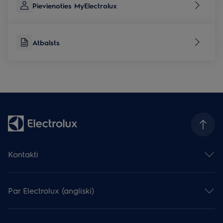
Pievienoties MyElectrolux
Atbalsts
Kontakti
Sazināties ar mums
Atstāj atsauksmi
Par Electrolux (angliski)
Serviss un atbalsts
Reģistrēt produktu
Electrolux Grupa
Lejupielādēt instrukcijas