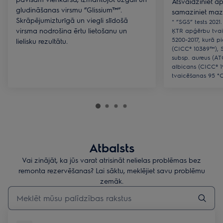
Atsvaidziniet a
gludināšanas virsmu ”Glissium™”.
samaziniet ma
Skrāpējumizturīgā un viegli slīdošā
* ”SGS” tests 2021
virsma nodrošina ērtu lietošanu un
ĶTR apģērbu tvai
5200-2017, kurā pi
lielisku rezultātu.
(CICC® 10389™), 
subsp. aureus (A
albicans (CICC® 1
tvaicēšanas 95 °
Atbalsts
Vai zinājāt, ka jūs varat atrisināt nelielas problēmas bez
remonta rezervēšanas? Lai sāktu, meklējiet savu problēmu
zemāk.
Rakstiet, lai meklētu rakstus par atbalstu