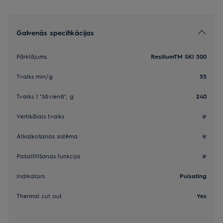
Galvenās specifikācijas
Pārklājums
ResiliumTM SKI 500
Tvaiks min/g
55
Tvaiks 1 "šāvienā", g
240
Vertikālais tvaiks
ir
Atkaļķošanas sistēma
ir
Pašattīrīšanas funkcija
ir
Indikators
Pulsating
Thermal cut out
Yes