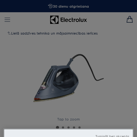
30 dienu atgriešana
Lielā sadzīves tehnika un mājsaimniecības ierīces
Tap to zoom
Turpināt bez akcepta