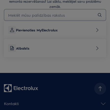
remonta rezervēšanas? Lai sāktu, meklējiet savu problēmu
zemāk.
Rakstiet, lai meklētu rakstus par atbalstu
Pievienoties MyElectrolux
Atbalsts
Kontakti