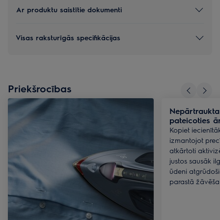
Ar produktu saistītie dokumenti
Visas raksturīgās specifikācijas
Priekšrocības
Nepārtraukta
pateicoties 
Kopiet iecienīt
izmantojot prec
atkārtoti aktiviz
justos sausāk i
ūdeni atgrūdoš
parastā žāvēšan