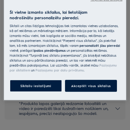
E8SI1-6DBM
800.sērija „Renew“ gludeklis ar
Šī vietne izmanto sīkfailus, lai lietotājam
nodrošinātu personalizētu pieredzi.
metāla virsmu
Sīkfaili un citas līdzīgas tehnoloģijas tiek izmantotas vietnes uzlabošanas,
4.9 (9)
kā arī reklāmas un mārketinga mērķiem. Informācija par to, kā lietotājs
Priekšrocības
izmanto mūsu vietni, tiek kopīgota ar sociālo mediju, reklāmas un
analītikas partneriem. Noklikšķinot “Pieņemt visus sīkfailus”, jūs piekrītat
Digitālais tvaika gludeklis piedāvā pielāgotas programmas īpaši
smalku audumu gludināšanai.
tam, kā mēs izmantojam sīkfailus, tāpēc varam
personalizēt jūsu pieredzi
PrecisionCare™ tehnoloģija visu paveiks nevainojami.
vietnē, pielāgot
īpašos piedāvājumus
un personalizētas reklāmas.
Ūdensnecaurlaidīgs āra apģērbs kļūst kā jauns.
Noklikšķinot “Turpināt bez sīkfailu pieņemšanas”, jūs bloķējat nebūtiskus
sīkfailus un savu pārlūkošanas pieredzi, un tas var ietekmēt mūsu
piedāvātos pakalpojumus. Lai uzzinātu vairāk, skatiet mūsu
Paziņojumu
par sīkfailiem
un
Paziņojumu par datu privātumu
.
Drošības instrukcijas un drošības brīdinājumi saskaņā ar ES
regulu 2023/988 ir uzskaitīti lietotāja rokasgrāmatas I un II
Sīkfailu iestatījumi
Akceptēt visus sīkfailus
nodaļā. Lai nodrošinātu drošu produkta lietošanu, lūdzu,
izlasiet visu lietotāja rokasgrāmatu.
*Produkta lapas galerijā redzamie fotoattēli un
video ir paredzēti tikai ilustratīviem nolūkiem un,
iespējams, precīzi neatspoguļo šo modeli.