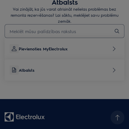
Atbalsts
Vai zinājāt, ka jūs varat atrisināt nelielas problēmas bez
remonta rezervēšanas? Lai sāktu, meklējiet savu problēmu
zemāk.
Rakstiet, lai meklētu rakstus par atbalstu
Pievienoties MyElectrolux
Atbalsts