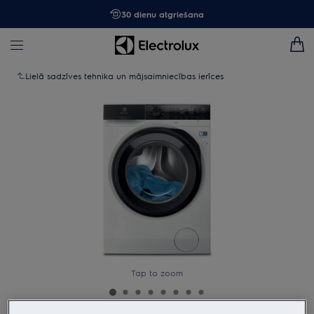
30 dienu atgriešana
Lielā sadzīves tehnika un mājsaimniecības ierīces
Tap to zoom