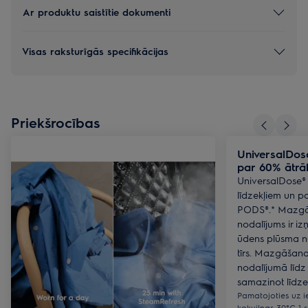
Ar produktu saistītie dokumenti
Visas raksturīgās specifikācijas
Priekšrocības
UniversalDos
par 60% ātrā
UniversalDose®
līdzekļiem un p
PODS®.* Mazgā
nodalījums ir iz
ūdens plūsma no
tīrs. Mazgāšanas
nodalījumā līdz
samazinot līdze
Pamatojoties uz i
kokvilnas 30°C 1 