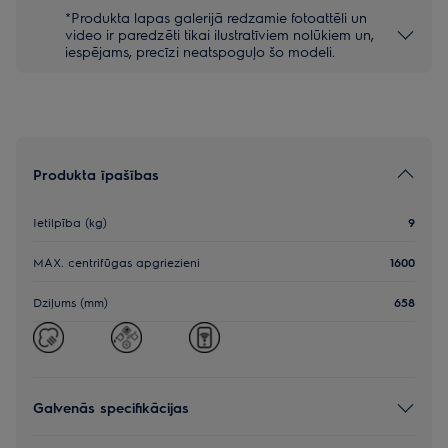
*Produkta lapas galerijā redzamie fotoattēli un
video ir paredzēti tikai ilustratīviem nolūkiem un,
iespējams, precīzi neatspoguļo šo modeli.
Produkta īpašības
Ietilpība (kg)
9
MAX. centrifūgas apgriezieni
1600
Dziļums (mm)
658
Galvenās specifikācijas