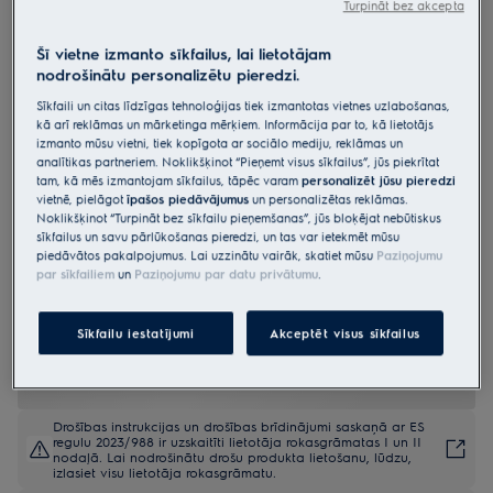
Turpināt bez akcepta
EW7F4692EQ
Veļas mašīna , 700.sērija
Šī vietne izmanto sīkfailus, lai lietotājam
nodrošinātu personalizētu pieredzi.
„SteamCare“ , ar „UniversalDose“
funkciju un tvaika programmu, ,
Sīkfaili un citas līdzīgas tehnoloģijas tiek izmantotas vietnes uzlabošanas,
kā arī reklāmas un mārketinga mērķiem. Informācija par to, kā lietotājs
ietilpība 9kg
izmanto mūsu vietni, tiek kopīgota ar sociālo mediju, reklāmas un
analītikas partneriem. Noklikšķinot “Pieņemt visus sīkfailus”, jūs piekrītat
4.9 (34)
tam, kā mēs izmantojam sīkfailus, tāpēc varam
personalizēt jūsu pieredzi
vietnē, pielāgot
īpašos piedāvājumus
un personalizētas reklāmas.
Ražojuma informācijas lapa
Noklikšķinot “Turpināt bez sīkfailu pieņemšanas”, jūs bloķējat nebūtiskus
Priekšrocības
sīkfailus un savu pārlūkošanas pieredzi, un tas var ietekmēt mūsu
piedāvātos pakalpojumus. Lai uzzinātu vairāk, skatiet mūsu
Paziņojumu
700. sērijas veļas mazgājamā mašīna "SteamCare" ļauj atsvaidzināt
par sīkfailiem
un
Paziņojumu par datu privātumu
.
apģērbu bez mazgāšanas.
Kad apģērbam nav nepieciešama pilnīga mazgāšana, izmantojiet
SteamRefresh.
UniversalDose® – visiem mazgāšanas līdzekļiem, tostarp PODS®.
Sīkfailu iestatījumi
Akceptēt visus sīkfailus
Drošības instrukcijas un drošības brīdinājumi saskaņā ar ES
regulu 2023/988 ir uzskaitīti lietotāja rokasgrāmatas I un II
nodaļā. Lai nodrošinātu drošu produkta lietošanu, lūdzu,
izlasiet visu lietotāja rokasgrāmatu.