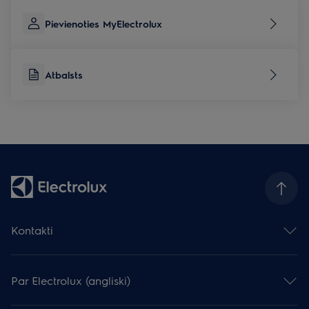
Pievienoties MyElectrolux
Atbalsts
Kontakti
Sazināties ar mums
Atstāj atsauksmi
Par Electrolux (angliski)
Serviss un atbalsts
Reģistrēt produktu