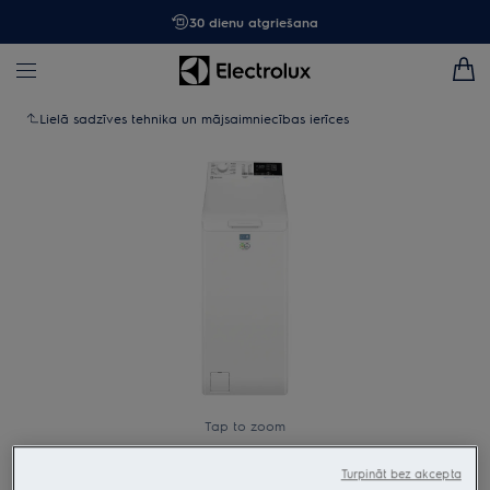
30 dienu atgriešana
Lielā sadzīves tehnika un mājsaimniecības ierīces
Tap to zoom
Turpināt bez akcepta