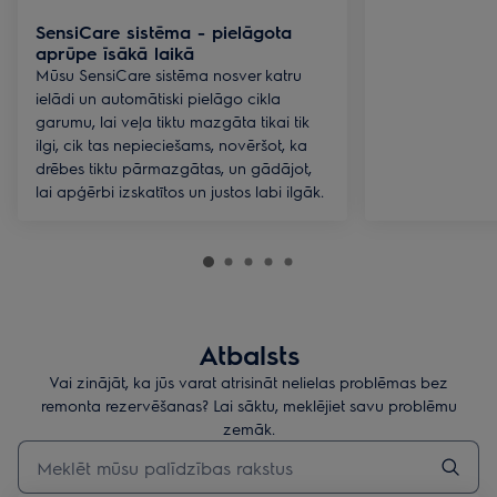
SensiCare sistēma - pielāgota
aprūpe īsākā laikā
Mūsu SensiCare sistēma nosver katru
ielādi un automātiski pielāgo cikla
garumu, lai veļa tiktu mazgāta tikai tik
ilgi, cik tas nepieciešams, novēršot, ka
drēbes tiktu pārmazgātas, un gādājot,
lai apģērbi izskatītos un justos labi ilgāk.
Atbalsts
Vai zinājāt, ka jūs varat atrisināt nelielas problēmas bez
remonta rezervēšanas? Lai sāktu, meklējiet savu problēmu
zemāk.
Rakstiet, lai meklētu rakstus par atbalstu