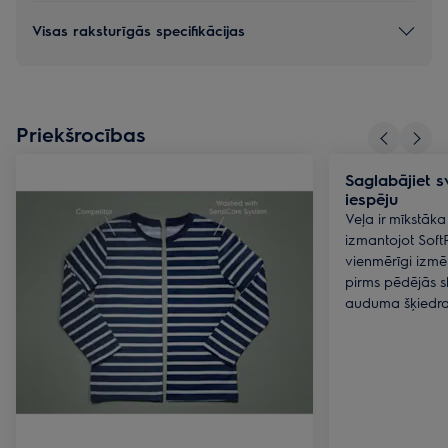
Visas raksturīgās specifikācijas
Priekšrocības
Saglabājiet s
iespēju
Veļa ir mīkstāka
izmantojot SoftP
vienmērīgi izmē
pirms pēdējās s
auduma šķiedra 