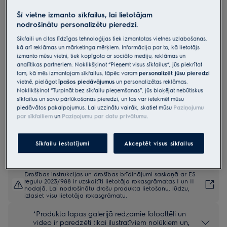
EW6T4272E
Šī vietne izmanto sīkfailus, lai lietotājam
Veļas mašīna , 600.sērija
nodrošinātu personalizētu pieredzi.
„SensiCare“ , ietilpība 7kg
Sīkfaili un citas līdzīgas tehnoloģijas tiek izmantotas vietnes uzlabošanas,
kā arī reklāmas un mārketinga mērķiem. Informācija par to, kā lietotājs
4.9 (55)
izmanto mūsu vietni, tiek kopīgota ar sociālo mediju, reklāmas un
analītikas partneriem. Noklikšķinot “Pieņemt visus sīkfailus”, jūs piekrītat
Ražojuma informācijas lapa
tam, kā mēs izmantojam sīkfailus, tāpēc varam
personalizēt jūsu pieredzi
Priekšrocības
vietnē, pielāgot
īpašos piedāvājumus
un personalizētas reklāmas.
Noklikšķinot “Turpināt bez sīkfailu pieņemšanas”, jūs bloķējat nebūtiskus
600. sērijas veļas mazgājama mašīna ar SensiCare pielāgo
iestatījumus, lai apģērbs kalpotu ilgāk.
sīkfailus un savu pārlūkošanas pieredzi, un tas var ietekmēt mūsu
SensiCare sistēma pielāgo cikla garumu atbilstoši ievietotās veļas
piedāvātos pakalpojumus. Lai uzzinātu vairāk, skatiet mūsu
Paziņojumu
daudzumam.
par sīkfailiem
un
Paziņojumu par datu privātumu
.
Ar SoftPlus veļa tiek rūpīgi izmērcēta veļas mīkstinātājā, perfekti
parūpējoties par jūsu apģērbu.
Sīkfailu iestatījumi
Akceptēt visus sīkfailus
Drošības instrukcijas un drošības brīdinājumi saskaņā ar ES
regulu 2023/988 ir uzskaitīti lietotāja rokasgrāmatas I un II
nodaļā. Lai nodrošinātu drošu produkta lietošanu, lūdzu,
izlasiet visu lietotāja rokasgrāmatu.
*Produkta lapas galerijā redzamie fotoattēli un
video ir paredzēti tikai ilustratīviem nolūkiem un,