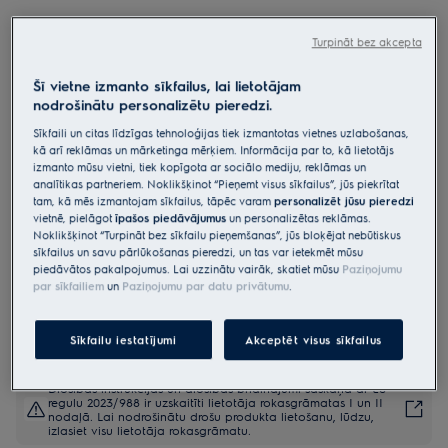
EW6TN3272
Veļas mašīna , 600.sērija
Turpināt bez akcepta
„SensiCare“ , ietilpība 7kg
Šī vietne izmanto sīkfailus, lai lietotājam
4.7 (68)
nodrošinātu personalizētu pieredzi.
Sīkfaili un citas līdzīgas tehnoloģijas tiek izmantotas vietnes uzlabošanas,
Ražojuma informācijas lapa
kā arī reklāmas un mārketinga mērķiem. Informācija par to, kā lietotājs
Priekšrocības
izmanto mūsu vietni, tiek kopīgota ar sociālo mediju, reklāmas un
600. sērijas veļas mazgājama mašīna ar SensiCare pielāgo
analītikas partneriem. Noklikšķinot “Pieņemt visus sīkfailus”, jūs piekrītat
iestatījumus, lai apģērbs kalpotu ilgāk.
tam, kā mēs izmantojam sīkfailus, tāpēc varam
personalizēt jūsu pieredzi
SensiCare sistēma pielāgo cikla garumu atbilstoši ievietotās veļas
vietnē, pielāgot
īpašos piedāvājumus
un personalizētas reklāmas.
daudzumam.
Noklikšķinot “Turpināt bez sīkfailu pieņemšanas”, jūs bloķējat nebūtiskus
Ar SoftPlus veļa tiek rūpīgi izmērcēta veļas mīkstinātājā, perfekti
parūpējoties par jūsu apģērbu.
sīkfailus un savu pārlūkošanas pieredzi, un tas var ietekmēt mūsu
piedāvātos pakalpojumus. Lai uzzinātu vairāk, skatiet mūsu
Paziņojumu
par sīkfailiem
un
Paziņojumu par datu privātumu
.
Sīkfailu iestatījumi
Akceptēt visus sīkfailus
Drošības instrukcijas un drošības brīdinājumi saskaņā ar ES
regulu 2023/988 ir uzskaitīti lietotāja rokasgrāmatas I un II
nodaļā. Lai nodrošinātu drošu produkta lietošanu, lūdzu,
izlasiet visu lietotāja rokasgrāmatu.