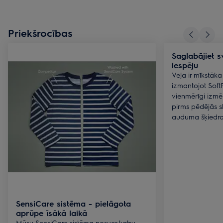
Priekšrocības
Saglabājiet s
iespēju
Veļa ir mīkstāka
izmantojot SoftP
vienmērīgi izmē
pirms pēdējās s
auduma šķiedra 
SensiCare sistēma - pielāgota
aprūpe īsākā laikā
Mūsu SensiCare sistēma nosver katru