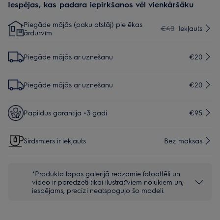
Iespējas, kas padara iepirkšanos vēl vienkāršāku
Piegāde mājās (paku atstāj) pie ēkas
€40
Iekļauts
ārdurvīm
Piegāde mājās ar uznešanu
€20
Piegāde mājās ar uznešanu
€20
Papildus garantija +3 gadi
€95
Sirdsmiers ir iekļauts
Bez maksas
*Produkta lapas galerijā redzamie fotoattēli un
video ir paredzēti tikai ilustratīviem nolūkiem un,
iespējams, precīzi neatspoguļo šo modeli.