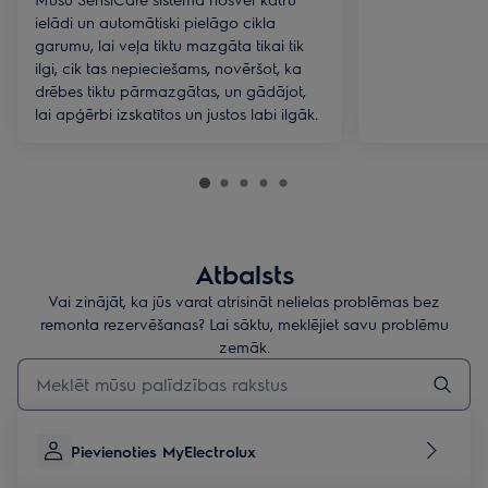
ielādi un automātiski pielāgo cikla
garumu, lai veļa tiktu mazgāta tikai tik
ilgi, cik tas nepieciešams, novēršot, ka
drēbes tiktu pārmazgātas, un gādājot,
lai apģērbi izskatītos un justos labi ilgāk.
Atbalsts
Vai zinājāt, ka jūs varat atrisināt nelielas problēmas bez
remonta rezervēšanas? Lai sāktu, meklējiet savu problēmu
zemāk.
Rakstiet, lai meklētu rakstus par atbalstu
Pievienoties MyElectrolux