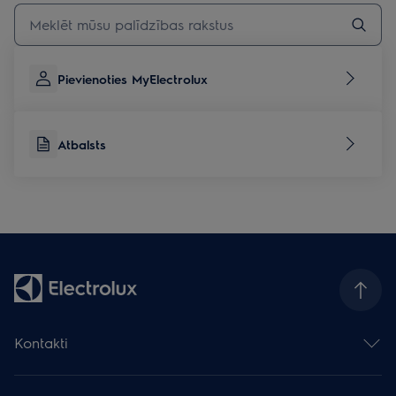
Rakstiet, lai meklētu rakstus par atbalstu
Pievienoties MyElectrolux
Atbalsts
Kontakti
Sazināties ar mums