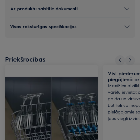
Ar produktu saistītie dokumenti
Visas raksturīgās specifikācijas
Priekšrocības
Visi piederumi
piegājienā ar
MaxiFlex atvilktn
varētu ievietot
galda un virtuv
būt lieli vai ne
pielāgojamie sad
ļaus viegli izviet