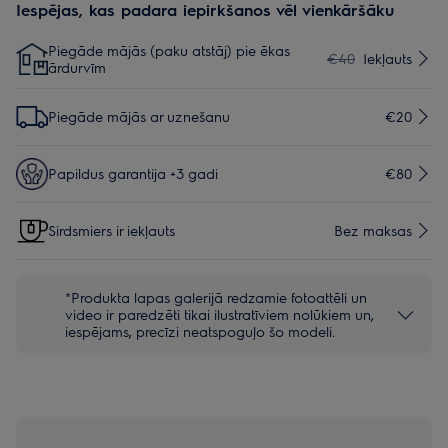
Iespējas, kas padara iepirkšanos vēl vienkāršāku
Piegāde mājās (paku atstāj) pie ēkas
€40
Iekļauts
ārdurvīm
Piegāde mājās ar uznešanu
€20
Papildus garantija +3 gadi
€80
Sirdsmiers ir iekļauts
Bez maksas
*Produkta lapas galerijā redzamie fotoattēli un
video ir paredzēti tikai ilustratīviem nolūkiem un,
iespējams, precīzi neatspoguļo šo modeli.