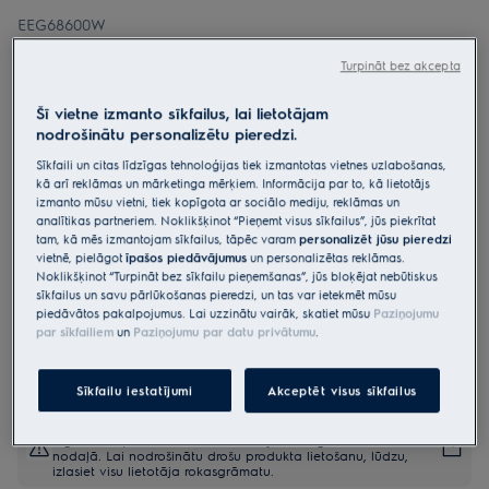
EEG68600W
Iebūvējamā trauku mazgājamā
Turpināt bez akcepta
mašīna, 60 cm 700.sērijas
„GlassCare“
Šī vietne izmanto sīkfailus, lai lietotājam
nodrošinātu personalizētu pieredzi.
4.9 (972)
Sīkfaili un citas līdzīgas tehnoloģijas tiek izmantotas vietnes uzlabošanas,
Ražojuma informācijas lapa
kā arī reklāmas un mārketinga mērķiem. Informācija par to, kā lietotājs
Priekšrocības
izmanto mūsu vietni, tiek kopīgota ar sociālo mediju, reklāmas un
analītikas partneriem. Noklikšķinot “Pieņemt visus sīkfailus”, jūs piekrītat
700 GlassCare novērš glāžu sasišanu ar SoftGrips satvērējiem un
tam, kā mēs izmantojam sīkfailus, tāpēc varam
personalizēt jūsu pieredzi
SoftSpikes atbalstiem.
Glāzes cieši nostiprina SoftGrips un SoftSpikes tehnoloģija
vietnē, pielāgot
īpašos piedāvājumus
un personalizētas reklāmas.
Par visu formu un izmēru galda piederumu tīrību rūpējas MaxiFlex.
Noklikšķinot “Turpināt bez sīkfailu pieņemšanas”, jūs bloķējat nebūtiskus
sīkfailus un savu pārlūkošanas pieredzi, un tas var ietekmēt mūsu
piedāvātos pakalpojumus. Lai uzzinātu vairāk, skatiet mūsu
Paziņojumu
par sīkfailiem
un
Paziņojumu par datu privātumu
.
Sīkfailu iestatījumi
Akceptēt visus sīkfailus
Drošības instrukcijas un drošības brīdinājumi saskaņā ar ES
regulu 2023/988 ir uzskaitīti lietotāja rokasgrāmatas I un II
nodaļā. Lai nodrošinātu drošu produkta lietošanu, lūdzu,
izlasiet visu lietotāja rokasgrāmatu.