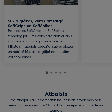
Stikla glāzes, kuras aizsargā
SoftGrips un SoftSpikes
Pateicoties SoftGrips un SoftSpikes
tehnoloģijai, jums vairs nav jāatvēl laiks
smalku glāžu mazgāšanai ar rokām.
Mīkstais materiāls saudzīgi satver glāzes
un nofiksē tās, aizsargājot no plaisām
vai saplīšanas.
Atbalsts
Vai zinājāt, ka jūs varat atrisināt nelielas problēmas bez
remonta rezervēšanas? Lai sāktu, meklējiet savu problēmu
zemāk.