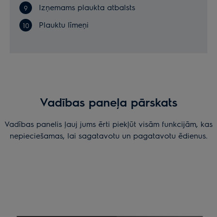
Izņemams plaukta atbalsts
Plauktu līmeņi
Vadības paneļa pārskats
Vadības panelis ļauj jums ērti piekļūt visām funkcijām, kas
nepieciešamas, lai sagatavotu un pagatavotu ēdienus.