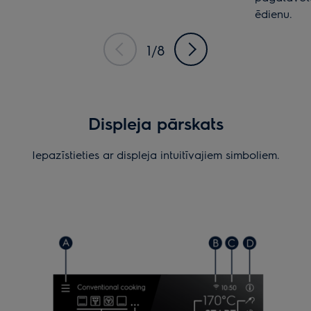
ēdienu.
1/8
Displeja pārskats
Iepazīstieties ar displeja intuitīvajiem simboliem.