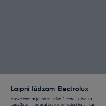
Laipni lūdzam Electrolux
Apsveicam ar jauno intuitīvo Electrolux tvaika
cepeškrāsni. Jūs esat izvēlējies(-usies) ierīci, kas