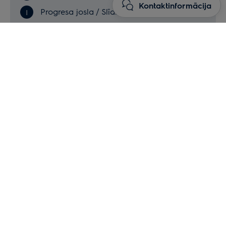
Kontaktinformācija
Progresa josla / Slīdnis
Vairāk
Karsēšanas funkcijas
Displeja pārskats
Lai apstiprinātu izvēli/iestatījumu.
Lai apstiprinātu izvēli/iestatījumu vai pārietu
vienu līmeni atpakaļ izvēlnē.
Lai pārietu vienu līmeni atpakaļ izvēlnē/atceltu
pēdējo darbību.