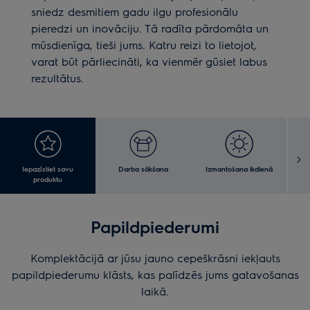
sniedz desmitiem gadu ilgu profesionālu
pieredzi un inovāciju. Tā radīta pārdomāta un
mūsdienīga, tieši jums. Katru reizi to lietojot,
varat būt pārliecināti, ka vienmēr gūsiet labus
rezultātus.
Iepazīstiet savu
Darba sākšana
Izmantošana ikdienā
T
produktu
Papildpiederumi
Komplektācijā ar jūsu jauno cepeškrāsni iekļauts
papildpiederumu klāsts, kas palīdzēs jums gatavošanas
laikā.