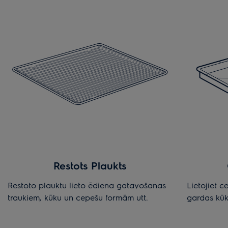
Restots Plaukts
Restoto plauktu lieto ēdiena gatavošanas
Lietojiet 
traukiem, kūku un cepešu formām utt.
gardas kū