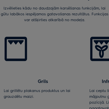
Izvēlieties kādu no daudzajām karsēšanas funkcijām, lai
gūtu labākos iespējamos gatavošanas rezultātus. Funkcijas
var atšķirties atkarībā no modeļa.
Grils
Inf
Lai grillētu plakanus produktus un lai
Lai ceptu 
grauzdētu maizi.
mājputnu g
pozīcijā. Li
pagatavot