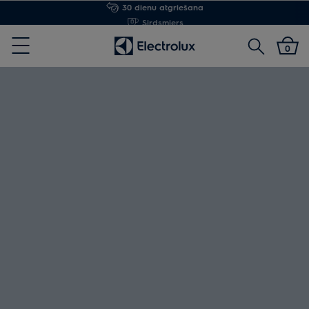
Sirdsmiers
Meklēt
0
Menu