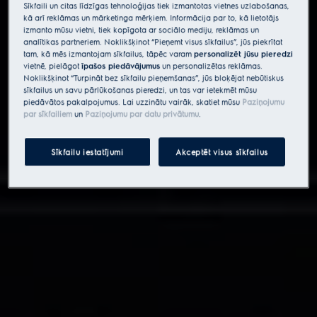
Sīkfaili un citas līdzīgas tehnoloģijas tiek izmantotas vietnes uzlabošanas,
kā arī reklāmas un mārketinga mērķiem. Informācija par to, kā lietotājs
izmanto mūsu vietni, tiek kopīgota ar sociālo mediju, reklāmas un
analītikas partneriem. Noklikšķinot “Pieņemt visus sīkfailus”, jūs piekrītat
tam, kā mēs izmantojam sīkfailus, tāpēc varam
personalizēt jūsu pieredzi
vietnē, pielāgot
īpašos piedāvājumus
un personalizētas reklāmas.
Noklikšķinot “Turpināt bez sīkfailu pieņemšanas”, jūs bloķējat nebūtiskus
sīkfailus un savu pārlūkošanas pieredzi, un tas var ietekmēt mūsu
piedāvātos pakalpojumus. Lai uzzinātu vairāk, skatiet mūsu
Paziņojumu
par sīkfailiem
un
Paziņojumu par datu privātumu
.
Sīkfailu iestatījumi
Akceptēt visus sīkfailus