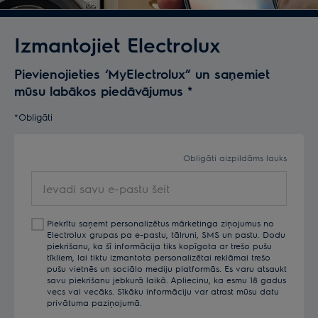
Izmantojiet Electrolux
Pievienojieties ‘MyElectrolux” un saņemiet
mūsu labākos piedāvājumus
*
*Obligāti
Obligāti aizpildāms lauks
Ievadi
savu
e-
Piekrītu saņemt personalizētus mārketinga ziņojumus no
pastu
Electrolux grupas pa e-pastu, tālruni, SMS un pastu. Dodu
šeit
piekrišanu, ka šī informācija tiks kopīgota ar trešo pušu
tīkliem, lai tiktu izmantota personalizētai reklāmai trešo
pušu vietnēs un sociālo mediju platformās. Es varu atsaukt
savu piekrišanu jebkurā laikā. Apliecinu, ka esmu 18 gadus
vecs vai vecāks. Sīkāku informāciju var atrast mūsu datu
privātuma paziņojumā.