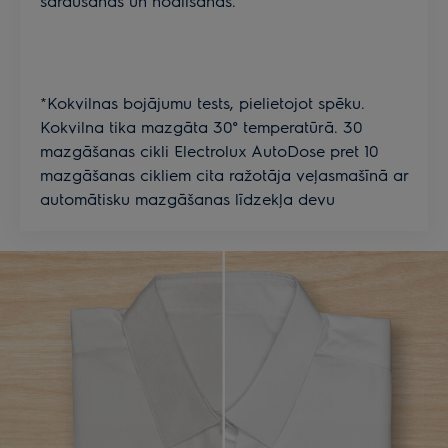
saraušanās un nodilšanas.
*Kokvilnas bojājumu tests, pielietojot spēku.
Kokvilna tika mazgāta 30° temperatūrā. 30
mazgāšanas cikli Electrolux AutoDose pret 10
mazgāšanas cikliem cita ražotāja veļasmašīnā ar
automātisku mazgāšanas līdzekļa devu