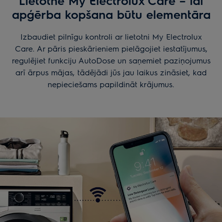
Lietotne My Electrolux Care – lai
apģērba kopšana būtu elementāra
Izbaudiet pilnīgu kontroli ar lietotni My Electrolux
Care. Ar pāris pieskārieniem pielāgojiet iestatījumus,
regulējiet funkciju AutoDose un saņemiet paziņojumus
arī ārpus mājas, tādējādi jūs jau laikus zināsiet, kad
nepieciešams papildināt krājumus.