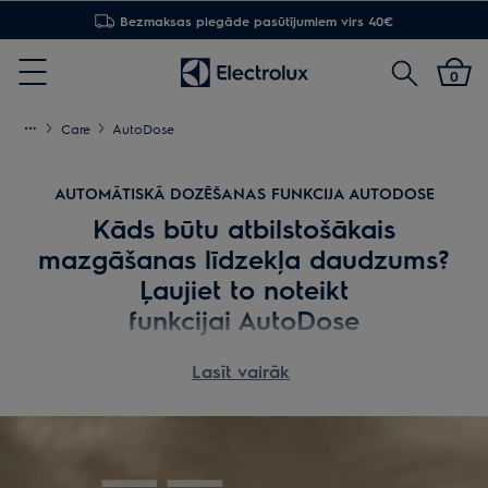
30 dienu atgriešana
Meklēt
0
Menu
Care
AutoDose
AUTOMĀTISKĀ DOZĒŠANAS FUNKCIJA AUTODOSE
Kāds būtu atbilstošākais
mazgāšanas līdzekļa daudzums?
Ļaujiet to noteikt
funkcijai AutoDose
Reizēm ir grūti saprast, cik tieši mazgāšanas
Lasīt vairāk
līdzekļa būs nepieciešams. Tagad funkcija
AutoDose to noteiks jūsu vietā.
Pārāk maz vai pārāk daudz mazgāšanas līdzekļa