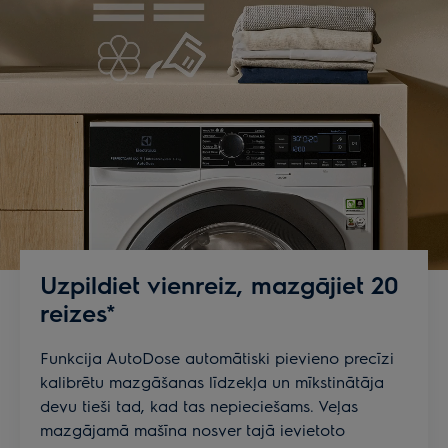
var kaitēt apģērbam, bet AutoDose nodrošina
precīzu dozēšanu katrā mazgāšanas reizē. Jūsu
kokvilnas apģērbs ir pasargāts un saglabās lielisku
izskatu ilgāk.
Jums – ērtāka mazgāšana, bet jūsu drēbēm –
labākā aprūpe.
Uzpildiet vienreiz, mazgājiet 20
reizes*
Funkcija AutoDose automātiski pievieno precīzi
kalibrētu mazgāšanas līdzekļa un mīkstinātāja
devu tieši tad, kad tas nepieciešams. Veļas
mazgājamā mašīna nosver tajā ievietoto