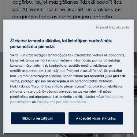
apģērbu, ļaujot mazgāšanas līdzekli sadalīt līdz
pat 20 reizēm! Tas ir ne tikai ērti un praktiski, bet
arī garantē labākās rūpes par jūsu apģērbu.
* Pamatojoties uz vidējiem patērētāju
Turpināt bez akcepta
ieradumiem (ref. JRC109033 EUR 28809 EN)
Šī vietne izmanto sīkfailus, lai lietotājam nodrošinātu
personalizētu pieredzi.
Sīkfaili un citas līdzīgas tehnoloģijas tiek izmantotas vietnes uzlabošanas,
kā arī reklāmas un mārketinga mērķiem. Informācija par to, kā lietotājs
izmanto mūsu vietni, tiek kopīgota ar sociālo mediju, reklāmas un
analītikas partneriem. Noklikšķinot “Pieņemt visus sīkfailus”, jūs piekrītat
tam, kā mēs izmantojam sīkfailus, tāpēc varam
personalizēt jūsu pieredzi
vietnē, pielāgot
īpašos piedāvājumus
un personalizētas reklāmas.
Noklikšķinot “Turpināt bez sīkfailu pieņemšanas”, jūs bloķējat nebūtiskus
sīkfailus un savu pārlūkošanas pieredzi, un tas var ietekmēt mūsu
piedāvātos pakalpojumus. Lai uzzinātu vairāk, skatiet mūsu
Paziņojumu
par sīkfailiem
un
Paziņojumu par datu privātumu
.
Sīkfailu iestatījumi
Akceptēt visus sīkfailus