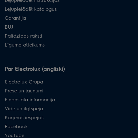
DBL7036CN
ECFB02
ECFBLL01
-
Lejupielādēt katalogus
Garantija
LFC317X
ECFB02
ECFBLL01
-
BUJ
EFC316X
ECFB02
ECFBLL01
-
Palīdzības raksti
Līguma atteikums
LFL336A
ECFB01
ECFBLL02
-
LFL316A
ECFB01
ECFBLL02
-
Par Electrolux (angliski)
LFL229X
ECFB01
ECFBLL02
-
Electrolux Grupa
LFL429A
ECFB01
ECFBLL02
-
Prese un jaunumi
LFL327A
ECFB01
ECFBLL02
-
Finansiālā informācija
EFL386A
ECFB01
ECFBLL02
-
Vide un ilgtspēja
Karjeras iespējas
EFL396A
ECFB01
ECFBLL02
-
Facebook
LFG225S
ECFB03
-
-
YouTube