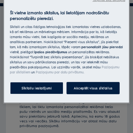
LFC319X
ECFB02
ECFBLL01
-
LFC316X
ECFB02
ECFBLL01
-
Šī vietne izmanto sīkfailus, lai lietotājam nodrošinātu
Izmantojiet Electrolux
personalizētu pieredzi.
LFC316K
ECFB02
ECFBLL01
-
Sīkfaili un citas līdzīgas tehnoloģijas tiek izmantotas vietnes uzlabošanas,
Pievienojieties ‘MyElectrolux” un saņemiet
kā arī reklāmas un mārketinga mērķiem. Informācija par to, kā lietotājs
LFC319K
ECFB02
ECFBLL01
-
mūsu labākos piedāvājumus
*
izmanto mūsu vietni, tiek kopīgota ar sociālo mediju, reklāmas un
analītikas partneriem. Noklikšķinot “Pieņemt visus sīkfailus”, jūs piekrītat
tam, kā mēs izmantojam sīkfailus, tāpēc varam
personalizēt jūsu pieredzi
LFC319X
ECFB02
ECFBLL01
-
*Obligāti
vietnē, pielāgot
īpašos piedāvājumus
un personalizētas reklāmas.
Noklikšķinot “Turpināt bez sīkfailu pieņemšanas”, jūs bloķējat nebūtiskus
LFT419X
ECFB01
ECFBLL02
-
sīkfailus un savu pārlūkošanas pieredzi, un tas var ietekmēt mūsu
Obligāti aizpildāms lauks
piedāvātos pakalpojumus. Lai uzzinātu vairāk, skatiet mūsu
Paziņojumu
LFT416X
ECFB01
ECFBLL02
-
par sīkfailiem
un
Paziņojumu par datu privātumu
.
Ievadi
savu
LFT419W
ECFB01
ECFBLL02
-
e-
Sīkfailu iestatījumi
Akceptēt visus sīkfailus
Piekrītu saņemt personalizētus mārketinga ziņojumus no
pastu
LFT419K
ECFB01
ECFBLL02
-
Electrolux grupas pa e-pastu, tālruni, SMS un pastu. Dodu
šeit
piekrišanu, ka šī informācija tiks kopīgota ar trešo pušu
LFT316X
tīkliem, lai tiktu izmantota personalizētai reklāmai trešo
ECFB01
ECFBLL02
-
pušu vietnēs un sociālo mediju platformās. Es varu atsaukt
savu piekrišanu jebkurā laikā. Apliecinu, ka esmu 18 gadus
LFP216S
ECFB03
-
-
vecs vai vecāks. Sīkāku informāciju var atrast mūsu datu
privātuma paziņojumā.
LFP216W
ECFB03
-
-