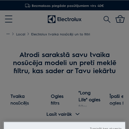
Bezmaksas piegāde pasūtījumiem virs 40€
Meklēt
0
Menu
Local
Electrolux tvaika nosūcēji un to filtri
Atrodi sarakstā savu tvaika
nosūcēja modeli un pretī meklē
filtru, kas sader ar Tavu iekārtu
"Long
Tvaika
Ogles
Īpaši efe
Life" ogles
nosūcējs
filtrs
ogles filt
filtrs
Lasīt vairāk
LFC316X
ECFB02
ECFBLL01
-
Turpināt bez akcepta