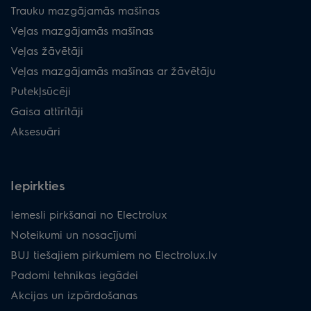
LFG9525K
ECFB02
ECFBLL01
-
Trauku mazgājamās mašīnas
Veļas mazgājamās mašīnas
LFC9316X
ECFB02
ECFBLL01
-
Veļas žāvētāji
EFT39X
ECFB01
ECFBLL02
-
Veļas mazgājamās mašīnas ar žāvētāju
EFT39K
ECFB01
ECFBLL02
-
Putekļsūcēji
Gaisa attīrītāji
EFTF19X
ECFB01
ECFBLL02
-
Aksesuāri
EFTF19W
ECFB01
ECFBLL02
-
EFTF19K
ECFB01
ECFBLL02
-
Iepirkties
EFP129X
ECFB03
-
-
Iemesli pirkšanai no Electrolux
EFP126X
ECFB03
-
-
Noteikumi un nosacījumi
BUJ tiešajiem pirkumiem no Electrolux.lv
LFT769X
ECFB01
MCFB46
MCFB47
Padomi tehnikas iegādei
LFT766X
ECFB01
MCFB46
MCFB47
Akcijas un izpārdošanas