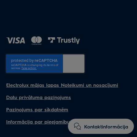
LFT429X
ECFB01
MCFB46
-
LFT426X
ECFB01
MCFB46
-
EFC226R
ECFB02
ECFBLL01
-
EFC226V
ECFB02
ECFBLL01
-
EFC226B
ECFB02
ECFBLL01
-
EFC226C
ECFB02
ECFBLL01
-
LFP316AB
ECFB03
-
-
Electrolux mājas lapas Noteikumi un nosacījumi
LFP316AW
ECFB03
-
-
Datu privātuma paziņojums
EFTD26X
ECFB01
MCFB46
-
Paziņojums par sīkdatnēm
EFTD26W
ECFB01
MCFB46
-
Informācija par pieejamību
EFTD26K
ECFB01
MCFB46
-
Kontaktinformācija
LFT429K
ECFB01
MCFB46
-