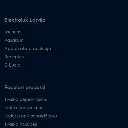
LFG225S
ECFB03
-
-
LFG325S
ECFB03
-
-
Electrolux Latvija
LFG227S
ECFB03
-
-
Jaunumi
LFG327S
ECFB03
-
-
Pasākumi
Apbalvotā produkcija
LFP326X
ECFB02
-
-
Receptes
LFP326X
ECFB02
-
-
E-Lucid
LFP536X
ECFB02
-
-
LFP329X
ECFB02
-
-
Populāri produkti
LFP539X
ECFB02
-
-
Tvaika cepeškrāsnis
Indukcijas virsmas
LFG9525S
ECFB02
ECFBLL01
-
Ledusskapji ar saldētavu
LFG9525W
ECFB02
ECFBLL01
-
Tvaika nosūcēji