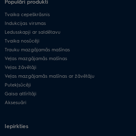
Populāri produkti
Tvaika cepeškrāsnis
Indukcijas virsmas
Ledusskapji ar saldētavu
Tvaika nosūcēji
Trauku mazgājamās mašīnas
Veļas mazgājamās mašīnas
Veļas žāvētāji
Veļas mazgājamās mašīnas ar žāvētāju
Putekļsūcēji
Gaisa attīrītāji
Aksesuāri
Iepirkties