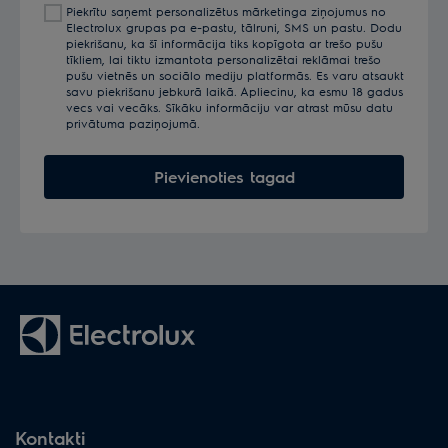
Piekrītu saņemt personalizētus mārketinga ziņojumus no
pastu
Electrolux grupas pa e-pastu, tālruni, SMS un pastu. Dodu
Lieciet pannu uz vidējas uguns. Ieberiet sasmalcinātus
šeit
piekrišanu, ka šī informācija tiks kopīgota ar trešo pušu
riekstus un grauzdējiet tos aptuveni 7 minūtes. Riekstus
tīkliem, lai tiktu izmantota personalizētai reklāmai trešo
pušu vietnēs un sociālo mediju platformās. Es varu atsaukt
nepārtraukti maisiet, lai tie tiktu apgrauzdēti
savu piekrišanu jebkurā laikā. Apliecinu, ka esmu 18 gadus
vienmērīgi. Aplejiet pankūkas ar kompotu un pārberiet
vecs vai vecāks. Sīkāku informāciju var atrast mūsu datu
privātuma paziņojumā.
ar grauzdētajiem riekstiem.
Pievienoties tagad
Kontakti