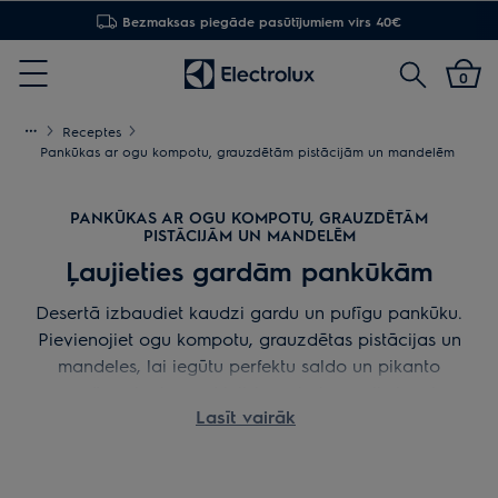
Bezmaksas piegāde pasūtījumiem virs 40€
Meklēt
0
Menu
Receptes
Pankūkas ar ogu kompotu, grauzdētām pistācijām un mandelēm
PANKŪKAS AR OGU KOMPOTU, GRAUZDĒTĀM
PISTĀCIJĀM UN MANDELĒM
Ļaujieties gardām pankūkām
Desertā izbaudiet kaudzi gardu un pufīgu pankūku.
Pievienojiet ogu kompotu, grauzdētas pistācijas un
mandeles, lai iegūtu perfektu saldo un pikanto
garšu sajaukumu. Lielisks nobeigums ikvienai
Lasīt vairāk
maltītei vai salds un garšīgs veids, kā iesākt jaunu
dienu.