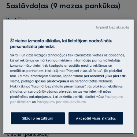
Sastāvdaļas (9 mazas pankūkas)
Pankūkas
Turpināt bez akcepta
1 ola, 3 1 ⁄4 glāze piena, 2 ēdamkarotes kausēta
sviesta, 1 glāze miltu, 1 ēdamkarote cukura, 1 tējkarote
Šī vietne izmanto sīkfailus, lai lietotājam nodrošinātu
cepamā pulvera, 1⁄2 tējkarote sāls
personalizētu pieredzi.
Sīkfaili un citas līdzīgas tehnoloģijas tiek izmantotas vietnes uzlabošanas,
Ogu kompots
kā arī reklāmas un mārketinga mērķiem. Informācija par to, kā lietotājs
izmanto mūsu vietni, tiek kopīgota ar sociālo mediju, reklāmas un
1/4 glāze gaiši brūnā cukura, 2 ēdamkarotes svaigas
analītikas partneriem. Noklikšķinot “Pieņemt visus sīkfailus”, jūs piekrītat
tam, kā mēs izmantojam sīkfailus, tāpēc varam
personalizēt jūsu pieredzi
citronu sulas, 3 glāzes (~350 gramu) dažādu ogu,
vietnē, pielāgot
īpašos piedāvājumus
un personalizētas reklāmas.
piemēram, avenes, kazenes un mellenes
Noklikšķinot “Turpināt bez sīkfailu pieņemšanas”, jūs bloķējat nebūtiskus
sīkfailus un savu pārlūkošanas pieredzi, un tas var ietekmēt mūsu
piedāvātos pakalpojumus. Lai uzzinātu vairāk, skatiet mūsu
Paziņojumu
par sīkfailiem
un
Paziņojumu par datu privātumu
.
Pagatavošana
Sīkfailu iestatījumi
Akceptēt visus sīkfailus
1. solis (pankūkas)