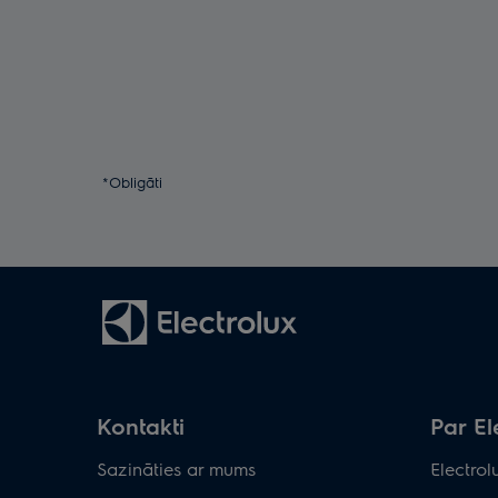
*Obligāti
Kontakti
Par El
Sazināties ar mums
Electro