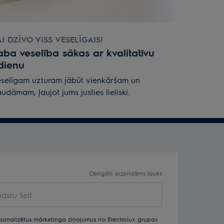
I DZĪVO VISS VESELĪGAIS!
aba veselība sākas ar kvalitatīvu
dienu
selīgam uzturam jābūt vienkāršam un
udāmam, ļaujot jums justies lieliski.
Obligāti aizpildāms lauks
rsonalizētus mārketinga ziņojumus no Electrolux grupas