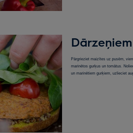
Dārzeņiem
Pārgrieziet maizītes uz pusēm, vienu
marinētos gurķus un tomātus. Nolieci
un marinētiem gurķiem, uzlieciet aug