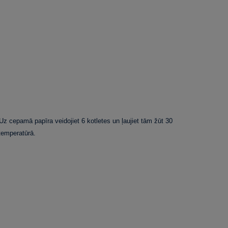
z cepamā papīra veidojiet 6 kotletes un ļaujiet tām žūt 30
temperatūrā.