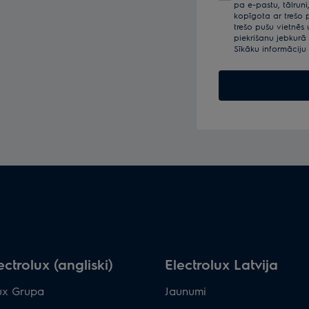
pa e-pastu, tālruni
šeit
kopīgota ar trešo p
trešo pušu vietnēs
piekrišanu jebkurā
Sīkāku informāciju
ectrolux (angliski)
Electrolux Latvija
lux Grupa
Jaunumi