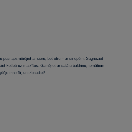
 pusi apsmērējiet ar sieru, bet otru – ar sinepēm. Sagrieziet
et kotleti uz maizītes. Garnējiet ar salātu baldriņu, tomātiem
šējo maizīti, un izbaudiet!