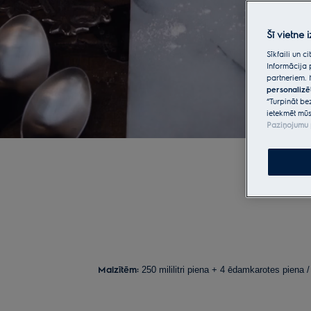
Šī vietne 
Sīkfaili un 
Informācija 
partneriem. 
personalizē
“Turpināt be
ietekmēt mūs
Paziņojumu 
Maizītēm:
250 mililitri piena + 4 ēdamkarotes piena 