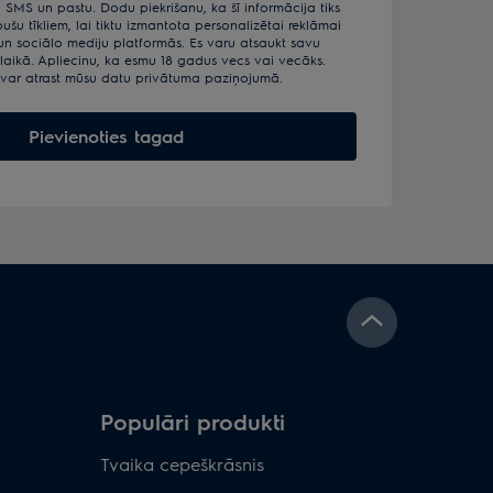
, SMS un pastu. Dodu piekrišanu, ka šī informācija tiks
ušu tīkliem, lai tiktu izmantota personalizētai reklāmai
 un sociālo mediju platformās. Es varu atsaukt savu
 laikā. Apliecinu, ka esmu 18 gadus vecs vai vecāks.
 var atrast mūsu datu privātuma paziņojumā.
Pievienoties tagad
Populāri produkti
Tvaika cepeškrāsnis