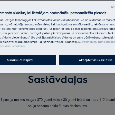
Tur
izmanto sīkfailus, lai lietotājam nodrošinātu personalizētu pieredzi.
citas līdzīgas tehnoloģijas tiek izmantotas vietnes uzlabošanas, kā arī reklāmas un mārk
par to, kā lietotājs izmanto mūsu vietni, tiek kopīgota ar sociālo mediju, reklāmas un ana
Noklikšķinot “Pieņemt visus sīkfailus”, jūs piekrītat tam, kā mēs izmantojam sīkfailus, tā
t jūsu pieredzi
vietnē, pielāgot
īpašos piedāvājumus
un personalizētas reklāmas. Nokli
z sīkfailu pieņemšanas”, jūs bloķējat nebūtiskus sīkfailus un savu pārlūkošanas pieredzi, 
u piedāvātos pakalpojumus. Lai uzzinātu vairāk, skatiet mūsu
Paziņojumu par sīkfailie
par datu privātumu
.
Sīkfailu iestatījumi
Akceptēt visus sīkfailus
VEĢETĀRAIS BURGERS
Sastāvdaļas
/ 1 paciņa maizes rauga / 370 grami miltu / 30 grami brūnā cukura / 1–2 ēdamka
sauja sezama sēklu /1 olas dzeltenums