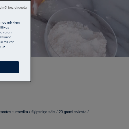
pināt bez akcepta
etinga mērķiem.
lītikas
pēc varam
kšķinot
un tas var
m
un
rotes turmerika / šķipsniņa sāls / 20 grami sviesta /