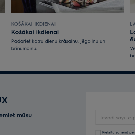
KOŠĀKAI IKDIENAI
LA
Košākai ikdienai
L
ē
Padariet katru dienu krāsainu, jēgpilnu un
brīnumainu.
Ve
ba
ux
Ievadi
ņemiet mūsu
savu
e-
Piekrītu saņemt pe
pastu