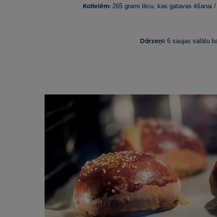
Kotletēm:
265 grami lēcu, kas gatavas ēšanai / 1
Dārzeņi:
6 saujas salātu ba