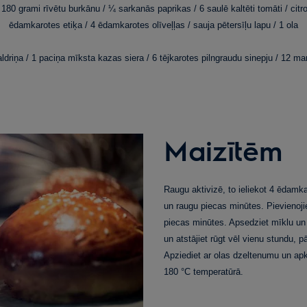
80 grami rīvētu burkānu / ¼ sarkanās paprikas / 6 saulē kaltēti tomāti / citro
ēdamkarotes etiķa / 4 ēdamkarotes olīveļļas / sauja pētersīļu lapu / 1 ola
ldriņa / 1 paciņa mīksta kazas siera / 6 tējkarotes pilngraudu sinepju / 12 mar
Maizītēm
Raugu aktivizē, to ieliekot 4 ēdamka
un raugu piecas minūtes. Pievienojie
piecas minūtes. Apsedziet mīklu un ļ
un atstājiet rūgt vēl vienu stundu, 
Apziediet ar olas dzeltenumu un ap
180 °C temperatūrā.