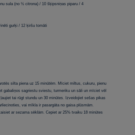
nu sula (no ½ citrona) / 10 šķipsniņas piparu / 4
inēti gurķi / 12 ķiršu tomāti
rotēs silta piena uz 15 minūtēm. Mīciet miltus, cukuru, pienu
t gabaliņos sagriestu sviestu, turmeriku un sāli un mīciet vēl
aujiet tai rūgt stundu un 30 minūtes. Izveidojiet sešas pikas
pārliecinoties, vai mīkla ir pasargāta no gaisa plūsmām.
kaisiet ar sezama sēklām. Cepiet ar 25% tvaiku 18 minūtes