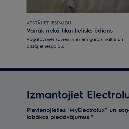
ATSTĀJIET IESPAIDU
Vairāk nekā tikai lielisks ēdiens
Pagatavojiet saviem viesiem gardu maltīti un
atstājiet iespaidu.
Izmantojiet Electrol
Pievienojieties ‘MyElectrolux” un sa
labākos piedāvājumus
*