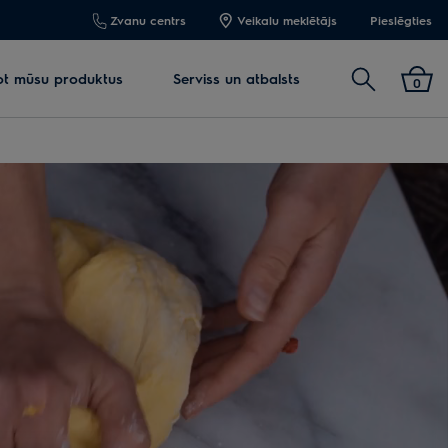
Zvanu centrs
Veikalu meklētājs
Pieslēgties
Meklēt
jot mūsu produktus
Serviss un atbalsts
0