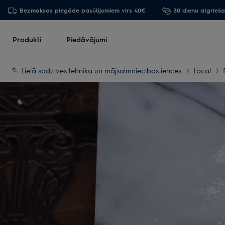
Bezmaksas piegāde pasūtījumiem virs 40€
30 dienu atgrieš
Produkti
Piedāvājumi
Lielā sadzīves tehnika un mājsaimniecības ierīces
Local