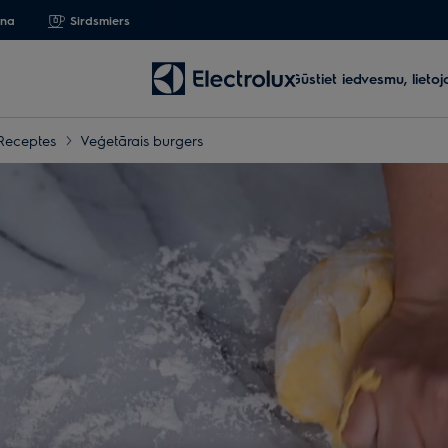
ana
Sirdsmiers
Gūstiet iedvesmu, lieto
Receptes
Veģetārais burgers