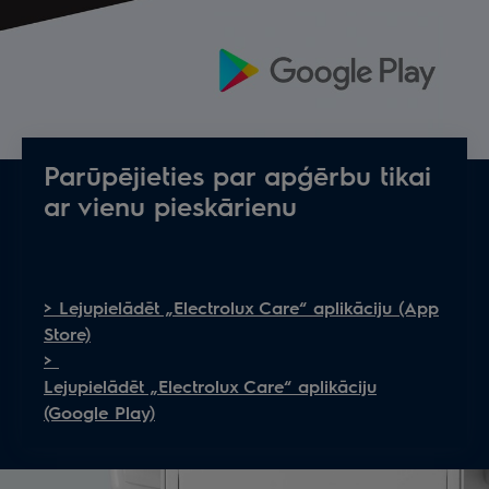
Parūpējieties par apģērbu tikai
ar vienu pieskārienu
> Lejupielādēt „Electrolux Care“ aplikāciju (App
Store)
>
Lejupielādēt „Electrolux Care“ aplikāciju
(Google Play)