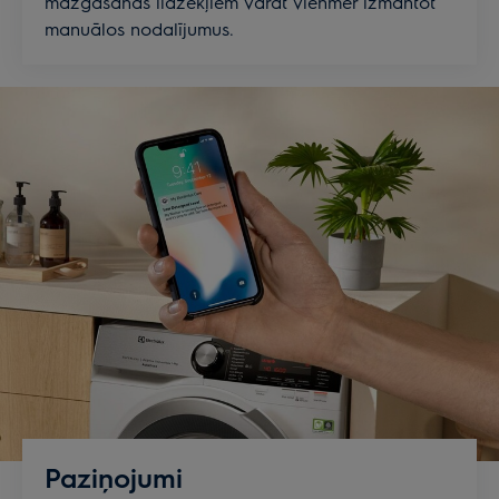
mazgāšanas līdzekļiem varat vienmēr izmantot
manuālos nodalījumus.
Paziņojumi