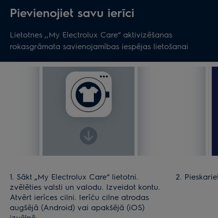
Pievienojiet savu ierīci
Lietotnes ,,My Electrolux Care“ aktivizēšanas
rokasgrāmata savienojamības iespējas lietošanai
1. Sākt „My Electrolux Care“ lietotni.
2. Pieskarie
zvēlēties valsti un valodu. Izveidot kontu.
Atvērt ierīces cilni. Ierīču cilne atrodas
augšējā (Android) vai apakšējā (iOS)
izvēlnē.