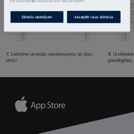
par sīkfailiem
un
Paziņojumu par datu privātumu
.
Sīkfailu iestatījumi
Akceptēt visus sīkfailus
7. Lietotne izveido savienojumu ar jūsu
8. Izvēlieti
ierīci.
pieslēgties,