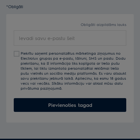
*Obligāti
Obligāti aizpildāms lauks
Ievadi
savu
e-
Piekrītu saņemt personalizētus mārketinga ziņojumus no
pastu
Electrolux grupas pa e-pastu, tālruni, SMS un pastu. Dodu
šeit
piekrišanu, ka šī informācija tiks kopīgota ar trešo pušu
tīkliem, lai tiktu izmantota personalizētai reklāmai trešo
pušu vietnēs un sociālo mediju platformās. Es varu atsaukt
savu piekrišanu jebkurā laikā. Apliecinu, ka esmu 18 gadus
vecs vai vecāks. Sīkāku informāciju var atrast mūsu datu
privātuma paziņojumā.
Pievienoties tagad