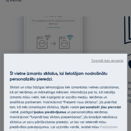
Turpināt bez akcepta
Šī vietne izmanto sīkfailus, lai lietotājam nodrošinātu
personalizētu pieredzi.
5. Ieslēdziet ierīcē Wi-Fi. Wi-Fi
Aktivizēšan
Sīkfaili un citas līdzīgas tehnoloģijas tiek izmantotas vietnes uzlabošanas,
aktivizēšana ierīcē: Skatiet
sadaļu Wi-Fi
vispārēja in
kā arī reklāmas un mārketinga mērķiem. Informācija par to, kā lietotājs
savienojamības iestatījums
Lietotāja
attiecas tik
izmanto mūsu vietni, tiek kopīgota ar sociālo mediju, reklāmas un
rokasgrāmatā.
Android O
analītikas partneriem. Noklikšķinot “Pieņemt visus sīkfailus”, jūs piekrītat
tam, kā mēs izmantojam sīkfailus, tāpēc varam
personalizēt jūsu pieredzi
vietnē, pielāgot
īpašos piedāvājumus
un personalizētas reklāmas.
Noklikšķinot “Turpināt bez sīkfailu pieņemšanas”, jūs bloķējat nebūtiskus
sīkfailus un savu pārlūkošanas pieredzi, un tas var ietekmēt mūsu
piedāvātos pakalpojumus. Lai uzzinātu vairāk, skatiet mūsu
Paziņojumu