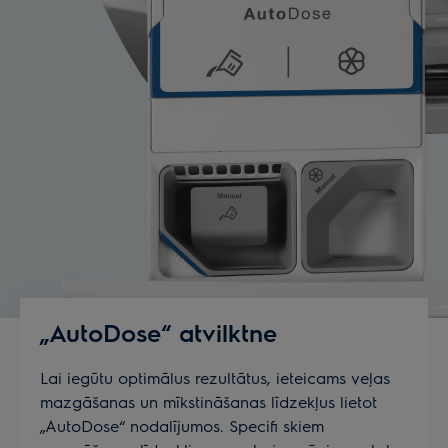
„AutoDose“ atvilktne
Lai iegūtu optimālus rezultātus, ieteicams veļas
mazgāšanas un mīkstināšanas līdzekļus lietot
„AutoDose“ nodalījumos. Specifi skiem