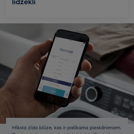
līdzekli
Mīksta zīda blūze, kas ir patīkama pieskārieniem.