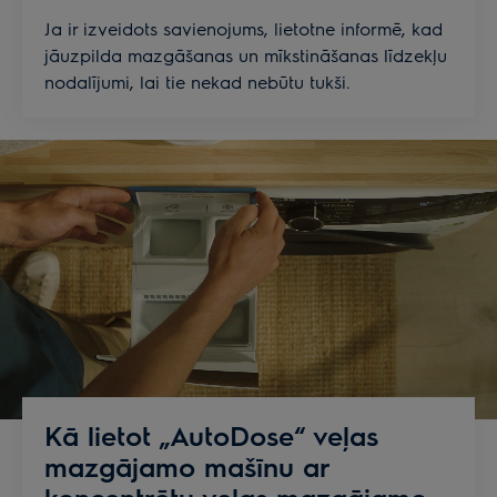
Ja ir izveidots savienojums, lietotne informē, kad
jāuzpilda mazgāšanas un mīkstināšanas līdzekļu
nodalījumi, lai tie nekad nebūtu tukši.
Kā lietot „AutoDose“ veļas
mazgājamo mašīnu ar
koncentrētu veļas mazgājamo