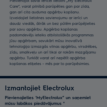
Pievienojot savai ierīcei lietotni „My Electrolux
Care“, varat pilnībā parūpēties gan par zīda,
gan arī cita auduma apģērbu kopšanu.
Izveidojiet lietotnes savienojumu ar ierīci un
daudz viedāk, ātrāk un bez pūlēm parūpējieties
par savu apģērbu. Apģērba kopšanas
padomdevējs ieteiks atbilstošākās programmas
jūsu apģērbam, savukārt mūsu inovatīvā
tehnoloģija izmazgās vilnas apģērbu, virsdrēbes,
zīdu, smalkveļu un arī tikai ar rokām mazgājamu
apģērbu. Turklāt varat arī nepētīt apģērba
kopšanas etiķetes – mēs par to parūpēsimies.
Izmantojiet Electrolux
Pievienojieties ‘MyElectrolux” un saņemiet
mūsu labākos piedāvājumus
*