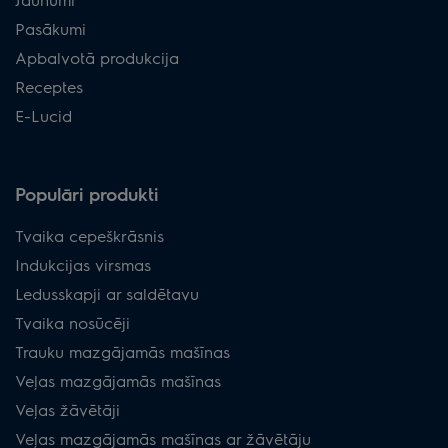
Pasākumi
Apbalvotā produkcija
Receptes
E-Lucid
Populāri produkti
Tvaika cepeškrāsnis
Indukcijas virsmas
Ledusskapji ar saldētavu
Tvaika nosūcēji
Trauku mazgājamās mašīnas
Veļas mazgājamās mašīnas
Veļas žāvētāji
Veļas mazgājamās mašīnas ar žāvētāju