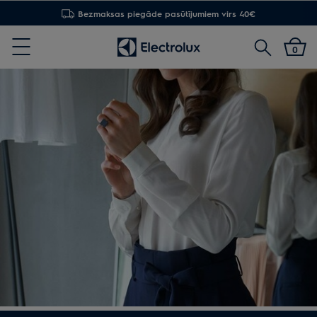
Bezmaksas piegāde pasūtījumiem virs 40€
Meklēt
0
Menu