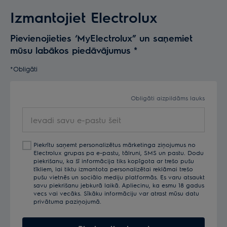
Izmantojiet Electrolux
Pievienojieties ‘MyElectrolux” un saņemiet
mūsu labākos piedāvājumus
*
*Obligāti
Obligāti aizpildāms lauks
Ievadi
savu
e-
Piekrītu saņemt personalizētus mārketinga ziņojumus no
pastu
Electrolux grupas pa e-pastu, tālruni, SMS un pastu. Dodu
šeit
piekrišanu, ka šī informācija tiks kopīgota ar trešo pušu
tīkliem, lai tiktu izmantota personalizētai reklāmai trešo
pušu vietnēs un sociālo mediju platformās. Es varu atsaukt
savu piekrišanu jebkurā laikā. Apliecinu, ka esmu 18 gadus
vecs vai vecāks. Sīkāku informāciju var atrast mūsu datu
privātuma paziņojumā.