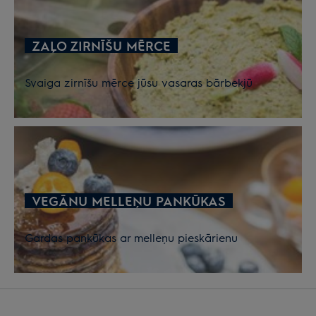
ZAĻO ZIRNĪŠU MĒRCE
Svaiga zirnīšu mērce jūsu vasaras bārbekjū
VEGĀNU MELLEŅU PANKŪKAS
Gardas pankūkas ar melleņu pieskārienu