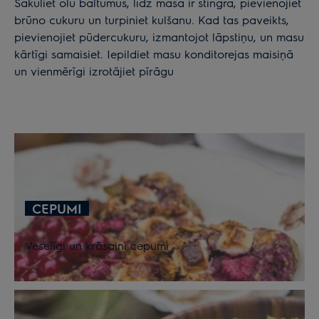
Sakuliet olu baltumus, līdz masa ir stingra, pievienojiet
brūno cukuru un turpiniet kulšanu. Kad tas paveikts,
pievienojiet pūdercukuru, izmantojot lāpstiņu, un masu
kārtīgi samaisiet. Iepildiet masu konditorejas maisiņā
un vienmērīgi izrotājiet pīrāgu
CEPUMI
Veselīgi un krāsaini cepumi