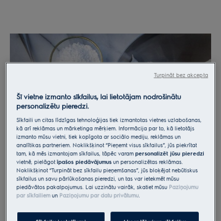
Turpināt bez akcepta
Šī vietne izmanto sīkfailus, lai lietotājam nodrošinātu
personalizētu pieredzi.
Sīkfaili un citas līdzīgas tehnoloģijas tiek izmantotas vietnes uzlabošanas,
kā arī reklāmas un mārketinga mērķiem. Informācija par to, kā lietotājs
izmanto mūsu vietni, tiek kopīgota ar sociālo mediju, reklāmas un
analītikas partneriem. Noklikšķinot “Pieņemt visus sīkfailus”, jūs piekrītat
tam, kā mēs izmantojam sīkfailus, tāpēc varam
personalizēt jūsu pieredzi
vietnē, pielāgot
īpašos piedāvājumus
un personalizētas reklāmas.
Citronu krēmam
Noklikšķinot “Turpināt bez sīkfailu pieņemšanas”, jūs bloķējat nebūtiskus
sīkfailus un savu pārlūkošanas pieredzi, un tas var ietekmēt mūsu
piedāvātos pakalpojumus. Lai uzzinātu vairāk, skatiet mūsu
Paziņojumu
Sajauciet cukuru un olu dzeltenumus. Pēc tam
par sīkfailiem
un
Paziņojumu par datu privātumu
.
pievienojiet mizu no 2 citroniem, kā arī to sulu. Beigās
pievienojiet krējumu un miltus un labi samaisiet.