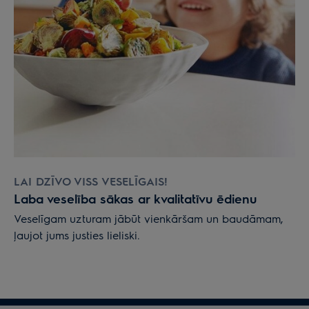
LAI DZĪVO VISS VESELĪGAIS!
Laba veselība sākas ar kvalitatīvu ēdienu
Veselīgam uzturam jābūt vienkāršam un baudāmam,
ļaujot jums justies lieliski.