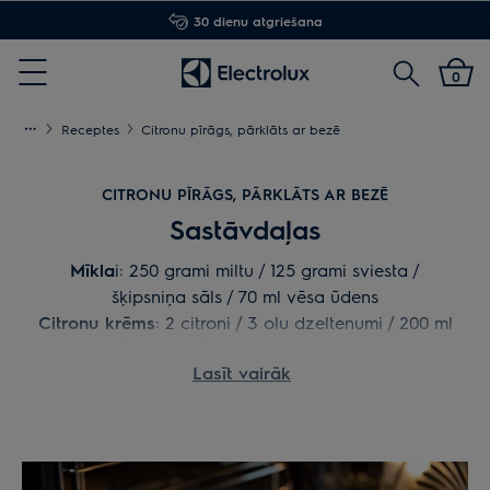
30 dienu atgriešana
Meklēt
0
Menu
Receptes
Citronu pīrāgs, pārklāts ar bezē
CITRONU PĪRĀGS, PĀRKLĀTS AR BEZĒ
Sastāvdaļas
Mīkla
i: 250 grami miltu / 125 grami sviesta /
šķipsniņa sāls / 70 ml vēsa ūdens
Citronu krēms
: 2 citroni / 3 olu dzeltenumi / 200 ml
saldā krējuma / 2 ēdamkarotes miltu / 70 grami
Lasīt vairāk
brūnā cukura
Bezē
: 3 olu baltumi / šķipsniņa sāls / 125 grami
brūnā cukura / 125 grami pūdercukura