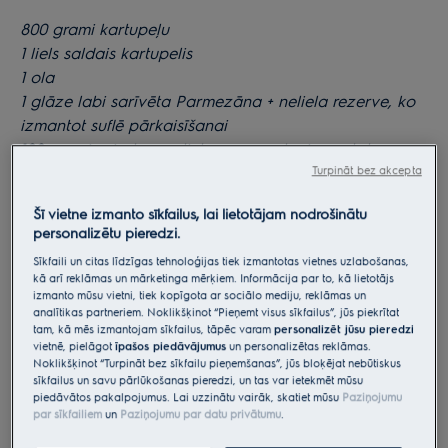
800 grami kartupeļu
1 liels saldais kartupelis
1 ola
1 glāze labi sarīvēta Parmezāna + neliela rezerve, ko
izmantot suflē pārkaisīšanai
100 grami sviesta + neliela rezerve, ko izmantot
remekin trauku ieziešanai
Turpināt bez akcepta
1/2 glāze rīvmaizes
Šī vietne izmanto sīkfailus, lai lietotājam nodrošinātu
8 svaigas, sasmalcinātas salvijas lapas
personalizētu pieredzi.
Sāls
Sīkfaili un citas līdzīgas tehnoloģijas tiek izmantotas vietnes uzlabošanas,
Melnie pipari
kā arī reklāmas un mārketinga mērķiem. Informācija par to, kā lietotājs
izmanto mūsu vietni, tiek kopīgota ar sociālo mediju, reklāmas un
analītikas partneriem. Noklikšķinot “Pieņemt visus sīkfailus”, jūs piekrītat
tam, kā mēs izmantojam sīkfailus, tāpēc varam
personalizēt jūsu pieredzi
vietnē, pielāgot
īpašos piedāvājumus
un personalizētas reklāmas.
Noklikšķinot “Turpināt bez sīkfailu pieņemšanas”, jūs bloķējat nebūtiskus
sīkfailus un savu pārlūkošanas pieredzi, un tas var ietekmēt mūsu
piedāvātos pakalpojumus. Lai uzzinātu vairāk, skatiet mūsu
Paziņojumu
par sīkfailiem
un
Paziņojumu par datu privātumu
.