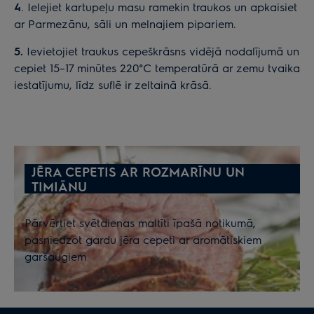
4
. Ielejiet kartupeļu masu ramekin traukos un apkaisiet
ar Parmezānu, sāli un melnajiem pipariem.
5.
Ievietojiet traukus cepeškrāsns vidējā nodalījumā un
cepiet 15–17 minūtes 220°C temperatūrā ar zemu tvaika
iestatījumu, līdz suflē ir zeltainā krāsā.
JĒRA CEPETIS AR ROZMARĪNU UN
TIMIĀNU
Pārvērtiet svētdienas maltīti īpašā notikumā,
pasniedzot gardu jēra cepeti ar aromātiskiem
garšaugiem