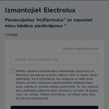
Izmantojiet Electrolux
Pievienojieties ‘MyElectrolux” un saņemiet
mūsu labākos piedāvājumus
*
*Obligāti
Obligāti aizpildāms lauks
Ievadi
savu
e-
Piekrītu saņemt personalizētus mārketinga ziņojumus no
pastu
Electrolux grupas pa e-pastu, tālruni, SMS un pastu. Dodu
šeit
piekrišanu, ka šī informācija tiks kopīgota ar trešo pušu
tīkliem, lai tiktu izmantota personalizētai reklāmai trešo
pušu vietnēs un sociālo mediju platformās. Es varu atsaukt
savu piekrišanu jebkurā laikā. Apliecinu, ka esmu 18 gadus
vecs vai vecāks. Sīkāku informāciju var atrast mūsu datu
privātuma paziņojumā.