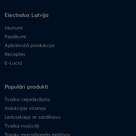
Electrolux Latvija
Jaunumi
Pasākumi
Apbalvotā produkcija
Receptes
E-Lucid
Populāri produkti
Tvaika cepeškrāsnis
Indukcijas virsmas
Ledusskapji ar saldētavu
Tvaika nosūcēji
Trauku mazgājamās mašīnas