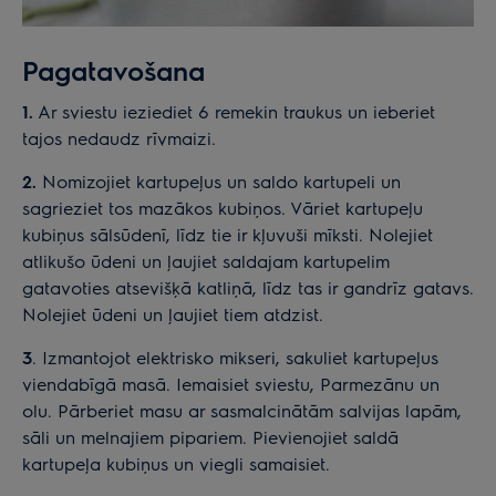
Pagatavošana
1.
Ar sviestu ieziediet 6 remekin traukus un ieberiet
tajos nedaudz rīvmaizi.
2.
Nomizojiet kartupeļus un saldo kartupeli un
sagrieziet tos mazākos kubiņos. Vāriet kartupeļu
kubiņus sālsūdenī, līdz tie ir kļuvuši mīksti. Nolejiet
atlikušo ūdeni un ļaujiet saldajam kartupelim
gatavoties atsevišķā katliņā, līdz tas ir gandrīz gatavs.
Nolejiet ūdeni un ļaujiet tiem atdzist.
3
. Izmantojot elektrisko mikseri, sakuliet kartupeļus
viendabīgā masā. Iemaisiet sviestu, Parmezānu un
olu. Pārberiet masu ar sasmalcinātām salvijas lapām,
sāli un melnajiem pipariem. Pievienojiet saldā
kartupeļa kubiņus un viegli samaisiet.