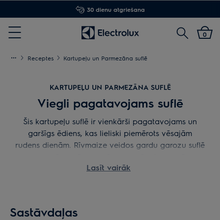
30 dienu atgriešana
Meklēt
0
Menu
Receptes
Kartupeļu un Parmezāna suflē
KARTUPEĻU UN PARMEZĀNA SUFLĒ
Viegli pagatavojams suflē
Šis kartupeļu suflē ir vienkārši pagatavojams un
garšīgs ēdiens, kas lieliski piemērots vēsajām
rudens dienām. Rīvmaize veidos gardu garozu suflē
pamatnē un sānu malās, savukārt Parmezāns
Lasīt vairāk
piešķirs brīnišķīgu umami garšu.
Sastāvdaļas