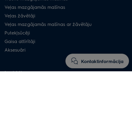
Veļas mazgājamās mašīnas
Veļas žāvētāji
Veļas mazgājamās mašīnas ar žāvētāju
Putekļsūcēji
Gaisa attīrītāji
Aksesuāri
Kontaktinformācija
Iepirkties
Iemesli pirkšanai no Electrolux
Noteikumi un nosacījumi
BUJ tiešajiem pirkumiem no Electrolux.lv
Padomi tehnikas iegādei
Akcijas un izpārdošanas