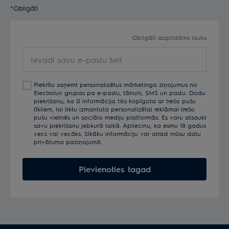
*Obligāti
Obligāti aizpildāms lauks
Ievadi
savu
e-
Piekrītu saņemt personalizētus mārketinga ziņojumus no
pastu
Electrolux grupas pa e-pastu, tālruni, SMS un pastu. Dodu
šeit
piekrišanu, ka šī informācija tiks kopīgota ar trešo pušu
tīkliem, lai tiktu izmantota personalizētai reklāmai trešo
pušu vietnēs un sociālo mediju platformās. Es varu atsaukt
savu piekrišanu jebkurā laikā. Apliecinu, ka esmu 18 gadus
vecs vai vecāks. Sīkāku informāciju var atrast mūsu datu
privātuma paziņojumā.
Pievienoties tagad