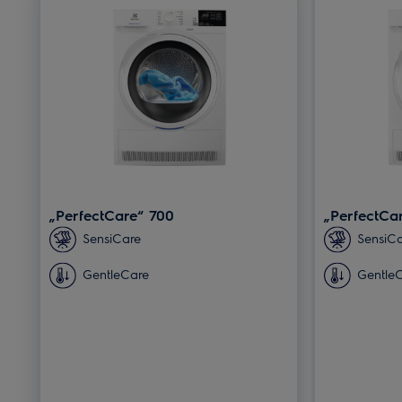
„PerfectCare“ 700
„PerfectCa
SensiCare
SensiC
GentleCare
Gentle