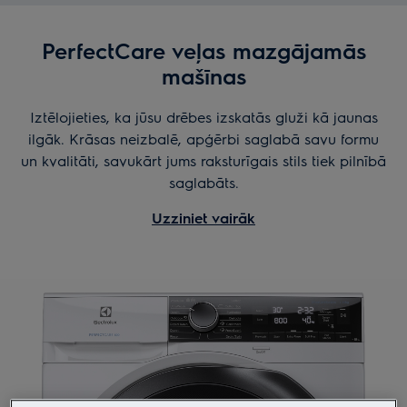
PerfectCare veļas mazgājamās
mašīnas
Iztēlojieties, ka jūsu drēbes izskatās gluži kā jaunas
ilgāk. Krāsas neizbalē, apģērbi saglabā savu formu
un kvalitāti, savukārt jums raksturīgais stils tiek pilnībā
saglabāts.
Uzziniet vairāk