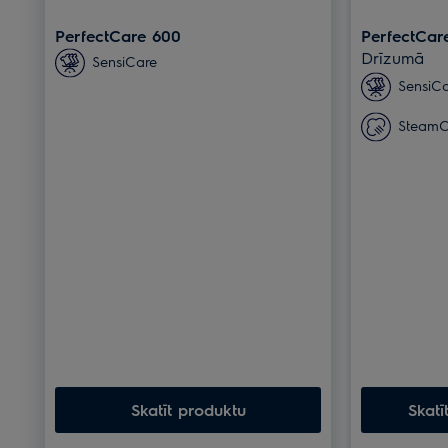
PerfectCare 600
PerfectCar
Drīzumā
SensiCare
SensiC
SteamC
Skatīt produktu
Skatī