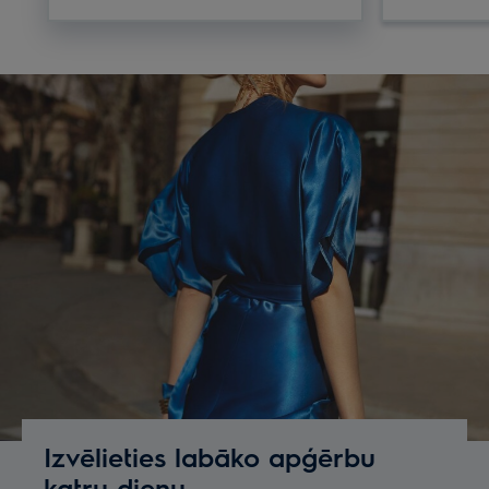
Izvēlieties labāko apģērbu
katru dienu