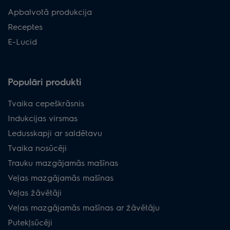
Apbalvotā produkcija
Receptes
E-Lucid
Populāri produkti
Tvaika cepeškrāsnis
Indukcijas virsmas
Ledusskapji ar saldētavu
Tvaika nosūcēji
Trauku mazgājamās mašīnas
Veļas mazgājamās mašīnas
Veļas žāvētāji
Veļas mazgājamās mašīnas ar žāvētāju
Putekļsūcēji