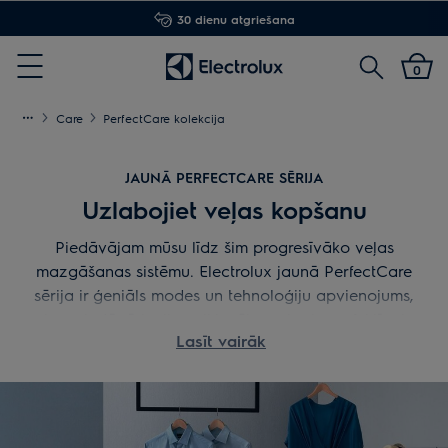
30 dienu atgriešana
Meklēt
0
Menu
Care
PerfectCare kolekcija
JAUNĀ PERFECTCARE SĒRIJA
Uzlabojiet veļas kopšanu
Piedāvājam mūsu līdz šim progresīvāko veļas
mazgāšanas sistēmu. Electrolux jaunā PerfectCare
sērija ir ģeniāls modes un tehnoloģiju apvienojums,
kas piedāvā izcilu veiktspēju maigai un efektīvai
Lasīt vairāk
veļas mazgāšanai un žāvēšanai.