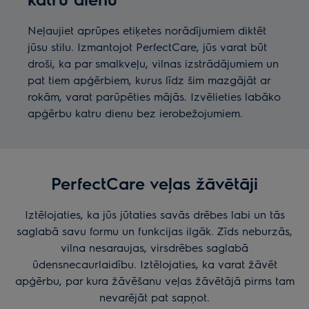
Neļaujiet aprūpes etiķetes norādījumiem diktēt
jūsu stilu. Izmantojot PerfectCare, jūs varat būt
droši, ka par smalkveļu, vilnas izstrādājumiem un
pat tiem apģērbiem, kurus līdz šim mazgājāt ar
rokām, varat parūpēties mājās. Izvēlieties labāko
apģērbu katru dienu bez ierobežojumiem.
PerfectCare veļas žāvētāji
Iztēlojaties, ka jūs jūtaties savās drēbes labi un tās
saglabā savu formu un funkcijas ilgāk. Zīds neburzās,
vilna nesaraujas, virsdrēbes saglabā
ūdensnecaurlaidību. Iztēlojaties, ka varat žāvēt
apģērbu, par kura žāvēšanu veļas žāvētājā pirms tam
nevarējāt pat sapņot.