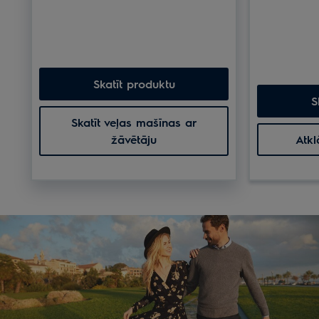
Skatīt produktu
S
Skatīt veļas mašīnas ar
žāvētāju
Atkl