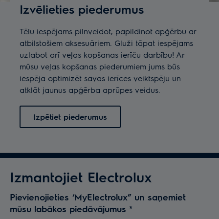
Izvēlieties piederumus
Tēlu iespējams pilnveidot, papildinot apģērbu ar
atbilstošiem aksesuāriem. Gluži tāpat iespējams
uzlabot arī veļas kopšanas ierīču darbību! Ar
mūsu veļas kopšanas piederumiem jums būs
iespēja optimizēt savas ierīces veiktspēju un
atklāt jaunus apģērba aprūpes veidus.
Izpētiet piederumus
Izmantojiet Electrolux
Pievienojieties ‘MyElectrolux” un saņemiet
mūsu labākos piedāvājumus
*